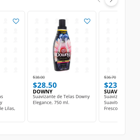
Price reduced from
to
Price reduced from
to
$38.00
$36.70
$28.50
$23.50
DOWNY
SUAVITEL
as
Suavizante de Telas Downy
Suavizante de Te
y
Elegance, 750 ml.
Suavitel Cuidado
e Lilas,
Fresco Aroma de 
ml.