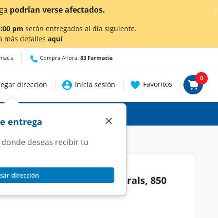
¡Ahora también en Aguasc
8:00 pm
serán entregados al día siguiente.
a más detalles
aquí
rmacia
Compra Ahora:
83 Farmacia
0
Favoritos
egar dirección
Inicia sesión
×
de entrega
 donde deseas recibir tu
sar dirección
opa Bony Blue Aroma Naturals, 850