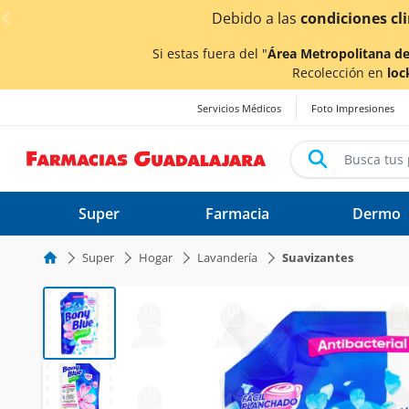
< div class="carousel-inner">
por las lluvias,
los tiempos de entrega
podrían verse afe
Si estas fuera del "
Área Metropolitana de
Recolección en
loc
Servicios Médicos
Foto Impresiones
Super
Farmacia
Dermo
Super
Hogar
Lavandería
Suavizantes