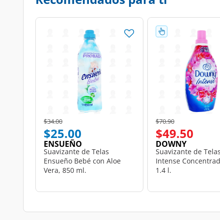
Price reduced from
to
Price reduced from
to
$34.00
$70.90
$25.00
$49.50
ENSUEÑO
DOWNY
Suavizante de Telas
Suavizante de Tela
Ensueño Bebé con Aloe
Intense Concentrado
Vera, 850 ml.
1.4 l.