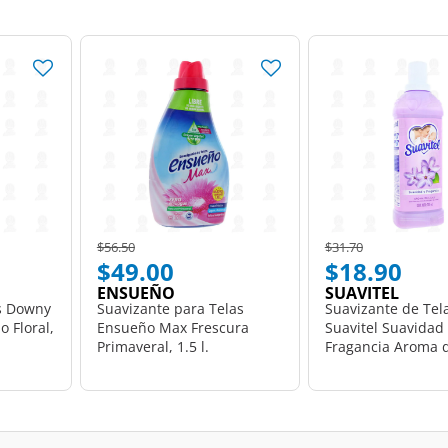
Price reduced from
to
Price reduced from
to
$56.50
$31.70
$49.00
$18.90
ENSUEÑO
SUAVITEL
s Downy
Suavizante para Telas
Suavizante de Tel
 Floral,
Ensueño Max Frescura
Suavitel Suavidad 
Primaveral, 1.5 l.
Fragancia Aroma d
700 ml.