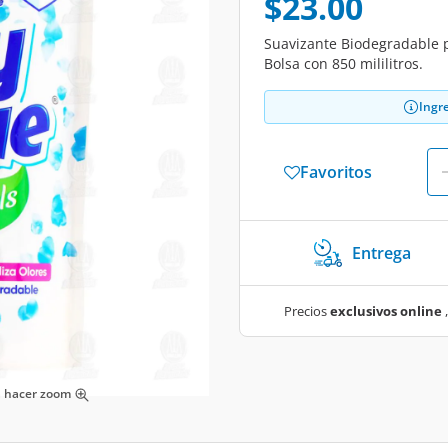
$23.00
Suavizante Biodegradable p
Bolsa con 850 mililitros.
Ingr
Favoritos
Entrega
Precios
exclusivos online
,
ra hacer zoom