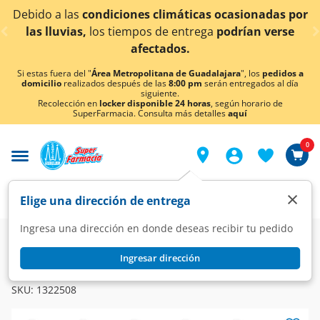
< div class="carousel-inner">
Debido a las
condiciones climáticas ocasionadas por
las lluvias,
los tiempos de entrega
podrían verse
afectados.
Si estas fuera del "
Área Metropolitana de Guadalajara
", los
pedidos a
domicilio
realizados después de las
8:00 pm
serán entregados al día
siguiente.
Recolección en
locker disponible 24 horas
, según horario de
SuperFarmacia. Consulta más detalles
aquí
0
×
Elige una dirección de entrega
Ingresa una dirección en donde deseas recibir tu pedido
Ingresar dirección
BATH TOYS
Set Baby's Bath Toys para Mayores de 6 Meses, 1 pz.
SKU:
1322508