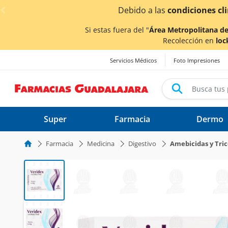
< div class="carousel-inner">
ionadas por las lluvias,
los tiempos de entrega
podrían v
Si estas fuera del "
Área Metropolitana de
Recolección en
loc
Servicios Médicos
Foto Impresiones
Super
Farmacia
Dermo
Farmacia
Medicina
Digestivo
Amebicidas y Tri