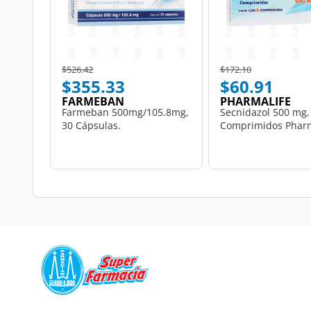
Price reduced from
to
Price reduced from
to
$526.42
$172.10
$355.33
$60.91
FARMEBAN
PHARMALIFE
Farmeban 500mg/105.8mg,
Secnidazol 500 mg,
30 Cápsulas.
Comprimidos Pharm