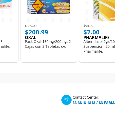
Price reduced from
to
Price reduced from
to
$339.00
$94.09
$200.99
$7.00
OXAL
PHARMALIFE
 8
Pack Oxal 150mg/200mg, 2
Albendazol 2gr/10
alife.
Cajas con 2 Tabletas c/u.
Suspensión, 20 ml
Pharmalife.
Contact Center:
33 3818 1818
/
83 FARM