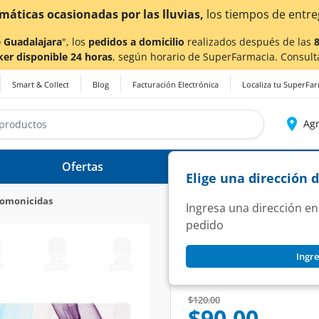
erse afectados.
 Guadalajara
", los
pedidos a domicilio
realizados después de las
ker disponible 24 horas
, según horario de SuperFarmacia. Consult
Smart & Collect
Blog
Facturación Electrónica
Localiza tu SuperFa
Agr
Ofertas
Ayuda
Elige una dirección 
comonicidas
Ingresa una dirección en
pedido
VERIDEX
Ingre
Veridex 6 mg, 2 Ta
SKU:
1345966
Price reduced from
to
$120.00
$90.00