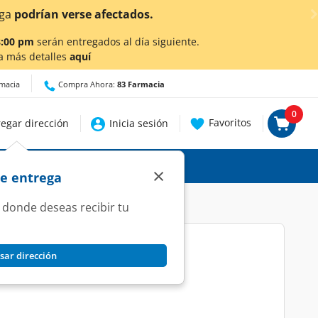
¡Ahora también e
8:00 pm
serán entregados al día siguiente.
a más detalles
aquí
rmacia
Compra Ahora:
83 Farmacia
0
Favoritos
egar dirección
Inicia sesión
×
de entrega
 donde deseas recibir tu
sar dirección
bletas.