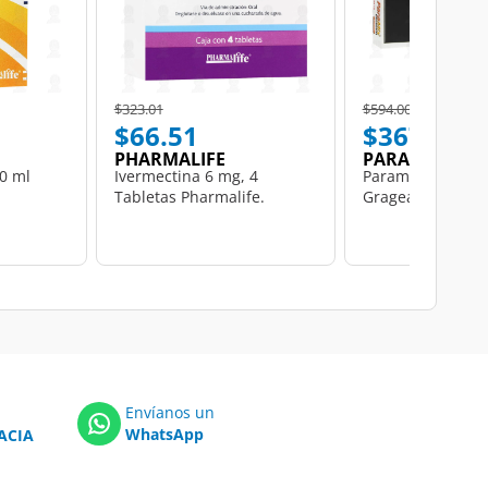
Price reduced from
to
Price reduced from
to
$323.01
$594.00
$66.51
$367.51
PHARMALIFE
PARAMIX
0 ml
Ivermectina 6 mg, 4
Paramix 500 mg,
Tabletas Pharmalife.
Grageas.
Envíanos un
WhatsApp
ACIA