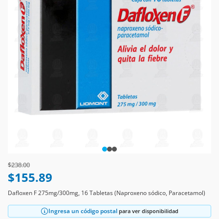
Price reduced from
to
$238.00
$155.89
Dafloxen F 275mg/300mg, 16 Tabletas (Naproxeno sódico, Paracetamol)
Ingresa un código postal
para ver disponibilidad