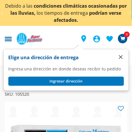
< div class="carousel-inner">
s climáticas ocasionadas por
¡Ahora también en Agu
s de entrega
podrían verse
conoc
ectados.
0
×
Elige una dirección de entrega
Ingresa una dirección en donde deseas recibir tu pedido
Farmacia
Medicina
Dolor
Analgésicos
Ingresar dirección
DAFLOXEN
Dafloxen F 275mg/300mg, 16 Tabletas.
SKU:
105520