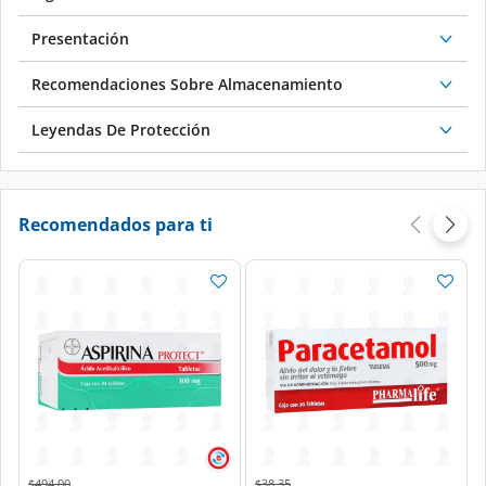
Presentación
Recomendaciones Sobre Almacenamiento
Leyendas De Protección
Recomendados para ti
Price reduced from
to
Price reduced from
to
$494.00
$38.35