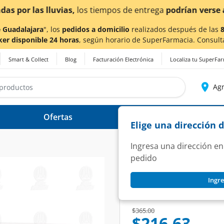
a también en Aguascalientes!
Da
clic aquí
para conocer de
 Guadalajara
", los
pedidos a domicilio
realizados después de las
ker disponible 24 horas
, según horario de SuperFarmacia. Consult
Smart & Collect
Blog
Facturación Electrónica
Localiza tu SuperFa
Agr
Ofertas
Ayuda
Elige una dirección 
Ingresa una dirección en
pedido
DOLO-NEUROBIÓN
Ingre
Dolo-Neurobión, 1
SKU:
1446096
Price reduced from
to
$365.00
$216.63