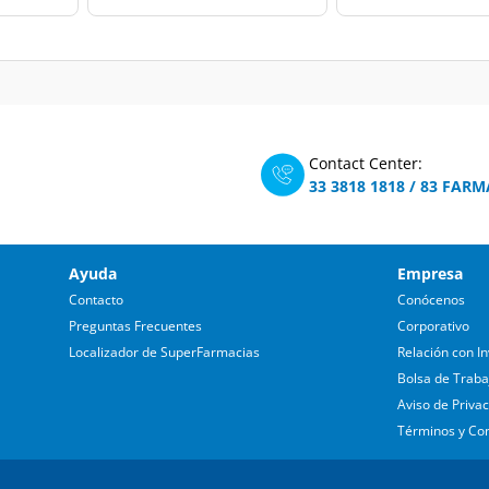
Contact Center:
33 3818 1818
/
83 FARM
Ayuda
Empresa
Contacto
Conócenos
Preguntas Frecuentes
Corporativo
Localizador de SuperFarmacias
Relación con In
Bolsa de Traba
Aviso de Priva
Términos y Co