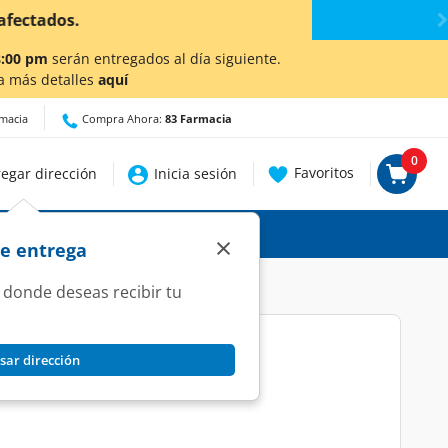
talles.
8:00 pm
serán entregados al día siguiente.
a más detalles
aquí
rmacia
Compra Ahora:
83 Farmacia
0
Favoritos
egar dirección
Inicia sesión
×
de entrega
 donde deseas recibir tu
sar dirección
0 Tabletas.