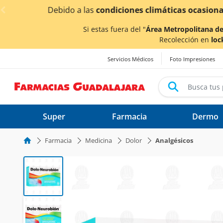
< div class="carousel-inner">
¡Ahor
Si estas fuera del "
Área Metropolitana de
Recolección en
loc
Servicios Médicos
Foto Impresiones
Super
Farmacia
Dermo
Farmacia
Medicina
Dolor
Analgésicos