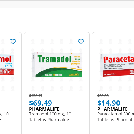
Price reduced from
to
Price reduced from
to
$438.97
$38.35
$69.49
$14.90
PHARMALIFE
PHARMALIFE
, 10
Tramadol 100 mg, 10
Paracetamol 500 
e.
Tabletas Pharmalife.
Tabletas Pharmali