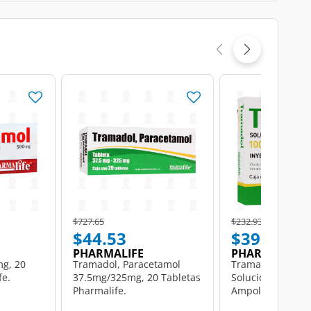
Price reduced from
to
Price reduced from
to
$727.65
$232.93
$44.53
$39.99
PHARMALIFE
PHARMALIFE
mg, 20
Tramadol, Paracetamol
Tramadol 100mg
fe.
37.5mg/325mg, 20 Tabletas
Solución Inyectab
Pharmalife.
Ampolletas con 2
Pharmalife.