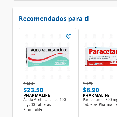
Recomendados para ti
Price reduced from
to
Price reduced from
to
$123.21
$41.79
$23.50
$8.90
PHARMALIFE
PHARMALIFE
Ácido Acetilsalicílico 100
Paracetamol 500 mg
mg, 30 Tabletas
Tabletas Pharmalif
Pharmalife.