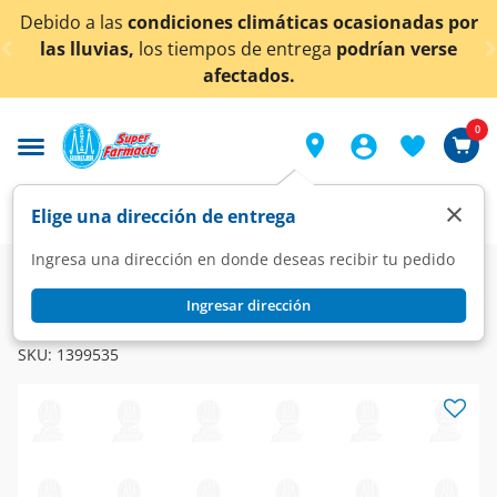
< div class="carousel-inner">
nes climáticas ocasionadas por
¡Ahora también en A
mpos de entrega
podrían verse
co
afectados.
0
×
Elige una dirección de entrega
Ingresa una dirección en donde deseas recibir tu pedido
Farmacia
Medicina
Dolor
Analgésicos
Ingresar dirección
PHARMALIFE
Ibuprofeno 400 mg, 10 Tabletas Pharmalife.
SKU:
1399535