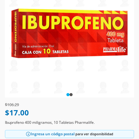
Price reduced from
to
$106.29
$17.00
Ibuprofeno 400 miligramos, 10 Tabletas Pharmalife.
Ingresa un código postal
para ver disponibilidad