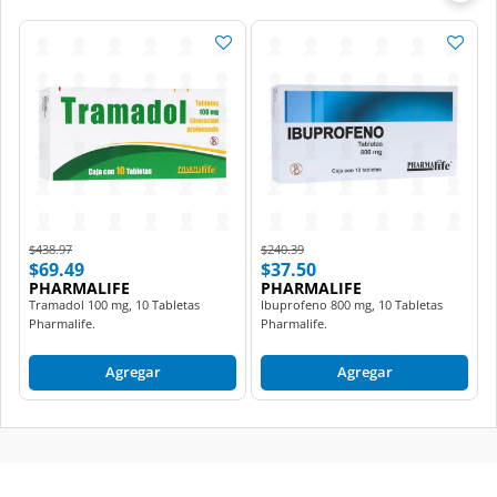
Price reduced from
to
Price reduced from
to
$438.97
$240.39
$69.49
$37.50
PHARMALIFE
PHARMALIFE
Tramadol 100 mg, 10 Tabletas
Ibuprofeno 800 mg, 10 Tabletas
Pharmalife.
Pharmalife.
Agregar
Agregar