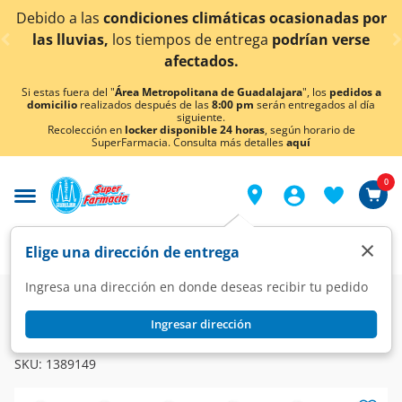
< div class="carousel-inner">
Debido a las
condiciones climáticas ocasionadas por
las lluvias,
los tiempos de entrega
podrían verse
afectados.
Si estas fuera del "
Área Metropolitana de Guadalajara
", los
pedidos a
domicilio
realizados después de las
8:00 pm
serán entregados al día
siguiente.
Recolección en
locker disponible 24 horas
, según horario de
SuperFarmacia. Consulta más detalles
aquí
0
×
Elige una dirección de entrega
Ingresa una dirección en donde deseas recibir tu pedido
Farmacia
Medicina
Dolor
Analgésicos
Ingresar dirección
LOBUXAL
Lobuxal 150mg/50mg, 20 Tabletas.
SKU:
1389149