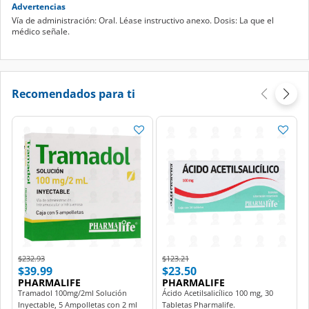
Advertencias
Vía de administración: Oral. Léase instructivo anexo. Dosis: La que el
médico señale.
Recomendados para ti
Price reduced from
to
Price reduced from
to
$232.93
$123.21
$39.99
$23.50
PHARMALIFE
PHARMALIFE
Tramadol 100mg/2ml Solución
Ácido Acetilsalicílico 100 mg, 30
Inyectable, 5 Ampolletas con 2 ml
Tabletas Pharmalife.