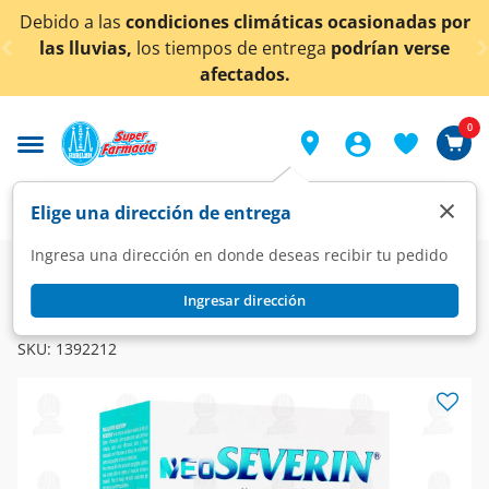
< div class="carousel-inner">
do a las
condiciones climáticas ocasionadas por
¡Aho
 lluvias,
los tiempos de entrega
podrían verse
afectados.
0
×
Elige una dirección de entrega
Ingresa una dirección en donde deseas recibir tu pedido
Farmacia
Medicina
Dolor
Analgésicos
Ingresar dirección
NEOSEVERIN
NeoSeverin 25mg/20mg/ml Suspensión, 100 ml.
SKU:
1392212