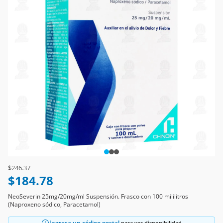
Price reduced from
to
$246.37
$184.78
NeoSeverin 25mg/20mg/ml Suspensión. Frasco con 100 mililitros
(Naproxeno sódico, Paracetamol)
Ingresa un código postal
para ver disponibilidad