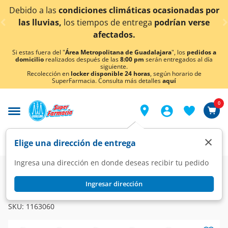
< div class="carousel-inner">
icas ocasionadas por
¡Ahora también en Aguascalien
trega
podrían verse
conocer detall
Si estas fuera del "
Área Metropolitana de Guadalajara
", los
pedidos a
domicilio
realizados después de las
8:00 pm
serán entregados al día
siguiente.
Recolección en
locker disponible 24 horas
, según horario de
SuperFarmacia. Consulta más detalles
aquí
0
×
Elige una dirección de entrega
Ingresa una dirección en donde deseas recibir tu pedido
Farmacia
Medicina
Dolor
Analgésicos
Ingresar dirección
SYNCOL
Syncol 500mg/25mg/15mg, 12 Comprimidos.
SKU:
1163060