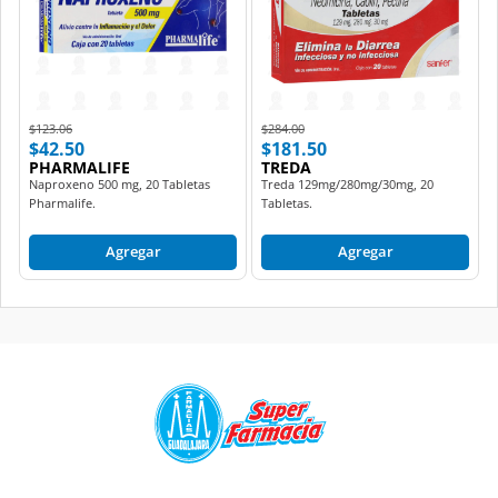
Price reduced from
to
Price reduced from
to
$123.06
$284.00
$42.50
$181.50
PHARMALIFE
TREDA
Naproxeno 500 mg, 20 Tabletas
Treda 129mg/280mg/30mg, 20
Pharmalife.
Tabletas.
Agregar
Agregar