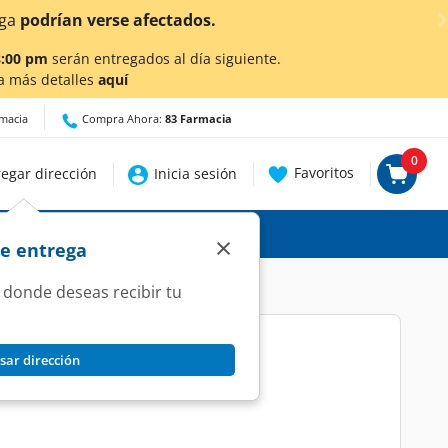
¡Ahora también en Aguascaliente
8:00 pm
serán entregados al día siguiente.
a más detalles
aquí
rmacia
Compra Ahora:
83 Farmacia
0
Favoritos
egar dirección
Inicia sesión
×
de entrega
 donde deseas recibir tu
sar dirección
 Tabletas.