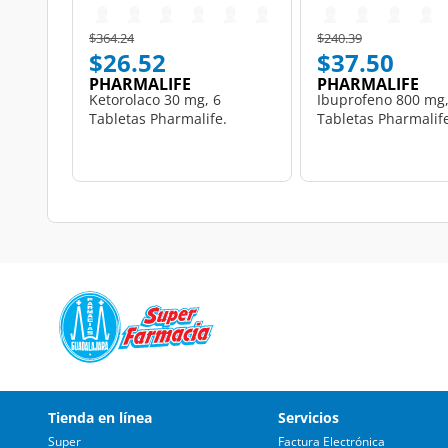
Price reduced from
to
Price reduced from
to
$364.24
$240.39
$26.52
$37.50
PHARMALIFE
PHARMALIFE
Ketorolaco 30 mg, 6
Ibuprofeno 800 mg,
Tabletas Pharmalife.
Tabletas Pharmalif
Tienda en línea
Servicios
Super
Factura Electrónica