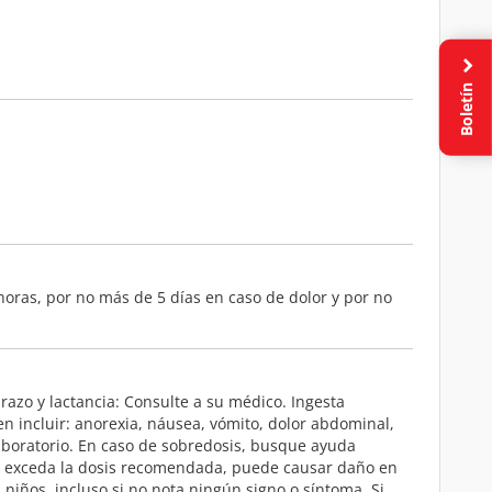
Boletín
horas, por no más de 5 días en caso de dolor y por no
razo y lactancia: Consulte a su médico. Ingesta
 incluir: anorexia, náusea, vómito, dolor abdominal,
laboratorio. En caso de sobredosis, busque ayuda
No exceda la dosis recomendada, puede causar daño en
iños, incluso si no nota ningún signo o síntoma. Si