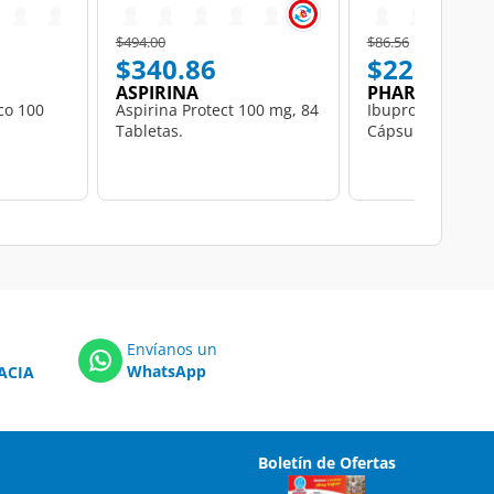
Price reduced from
to
Price reduced from
to
$494.00
$86.56
$340.86
$22.50
ASPIRINA
PHARMALIFE
ico 100
Aspirina Protect 100 mg, 84
Ibuprofeno 400 
Tabletas.
Cápsulas Pharmal
Envíanos un
WhatsApp
ACIA
Boletín de Ofertas