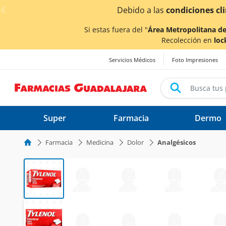
< div class="carousel-inner">
lluvias,
los tiempos de entrega
podrían verse afectados.
Si estas fuera del "
Área Metropolitana de
Recolección en
loc
Servicios Médicos
Foto Impresiones
Super
Farmacia
Dermo
Farmacia
Medicina
Dolor
Analgésicos