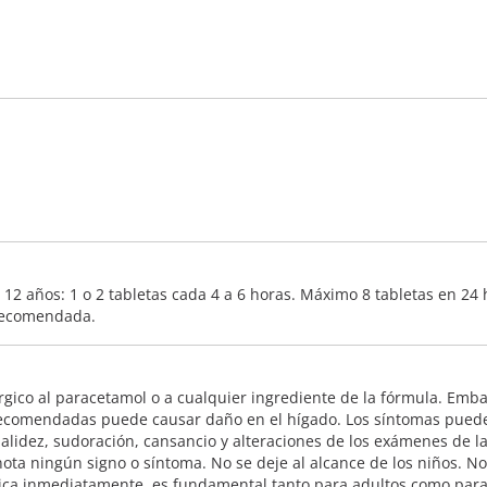
 12 años: 1 o 2 tabletas cada 4 a 6 horas. Máximo 8 tabletas en 24 
 recomendada.
gico al paracetamol o a cualquier ingrediente de la fórmula. Emba
 recomendadas puede causar daño en el hígado. Los síntomas pueden
, palidez, sudoración, cansancio y alteraciones de los exámenes de 
ota ningún signo o síntoma. No se deje al alcance de los niños. 
ca inmediatamente, es fundamental tanto para adultos como para n