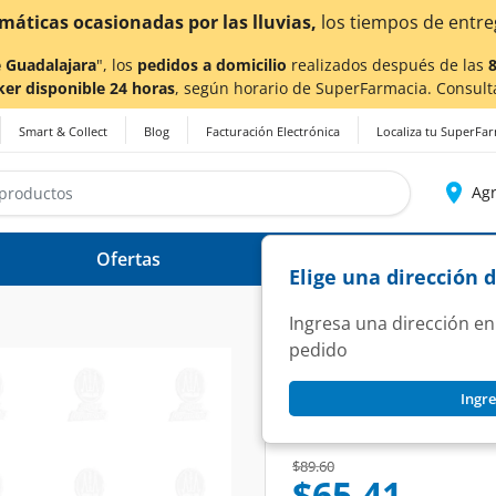
 Guadalajara
", los
pedidos a domicilio
realizados después de las
ker disponible 24 horas
, según horario de SuperFarmacia. Consult
Smart & Collect
Blog
Facturación Electrónica
Localiza tu SuperFa
Agr
Ofertas
Ayuda
Elige una dirección 
Ingresa una dirección en
pedido
TYLENOL
Ingre
Tylenol 500 mg, 10
SKU:
1127110
Price reduced from
to
$89.60
$65.41