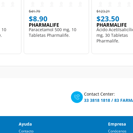
Price reduced from
to
Price reduced from
to
$41.79
$123.21
$8.90
$23.50
PHARMALIFE
PHARMALIFE
 10
Paracetamol 500 mg, 10
Ácido Acetilsalicíl
e.
Tabletas Pharmalife.
mg, 30 Tabletas
Pharmalife.
Contact Center:
33 3818 1818
/
83 FARM
Ayuda
Empresa
Contacto
Conócenos