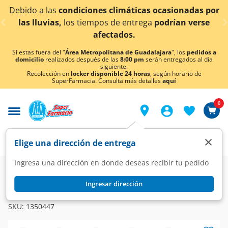
< div class="carousel-inner">
s climáticas ocasionadas por
¡Ahora también en Agu
s de entrega
podrían verse
conoc
ectados.
Si estas fuera del "
Área Metropolitana de Guadalajara
", los
pedidos a
domicilio
realizados después de las
8:00 pm
serán entregados al día
siguiente.
Recolección en
locker disponible 24 horas
, según horario de
SuperFarmacia. Consulta más detalles
aquí
0
×
Elige una dirección de entrega
Ingresa una dirección en donde deseas recibir tu pedido
Farmacia
Medicina
Dolor
Analgésicos
Ingresar dirección
TYLENOL
Tylenol 500 mg, 40 Tabletas.
SKU:
1350447