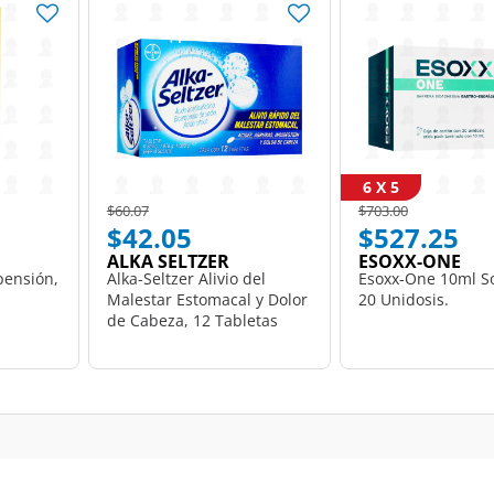
6 X 5
Price reduced from
to
Price reduced from
to
$60.07
$703.00
$42.05
$527.25
ALKA SELTZER
ESOXX-ONE
pensión,
Alka-Seltzer Alivio del
Esoxx-One 10ml So
Malestar Estomacal y Dolor
20 Unidosis.
de Cabeza, 12 Tabletas
Efervescentes.