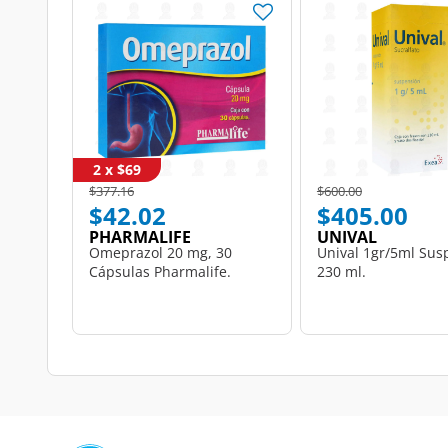
2 x $69
Price reduced from
to
Price reduced from
to
$377.16
$600.00
$42.02
$405.00
PHARMALIFE
UNIVAL
Omeprazol 20 mg, 30
Unival 1gr/5ml Sus
Cápsulas Pharmalife.
230 ml.