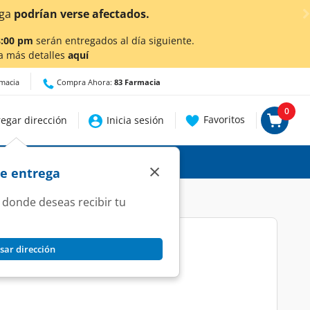
lic aquí
para conocer detalles.
8:00 pm
serán entregados al día siguiente.
a más detalles
aquí
rmacia
Compra Ahora:
83 Farmacia
0
Favoritos
egar dirección
Inicia sesión
×
de entrega
 donde deseas recibir tu
sar dirección
esio Puro, 7 gr.