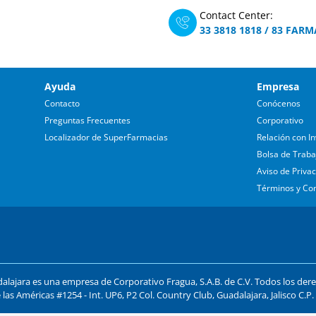
Contact Center:
33 3818 1818
/
83 FARM
Ayuda
Empresa
Contacto
Conócenos
Preguntas Frecuentes
Corporativo
Localizador de SuperFarmacias
Relación con In
Bolsa de Traba
Aviso de Priva
Términos y Co
lajara es una empresa de Corporativo Fragua, S.A.B. de C.V. Todos los der
 las Américas #1254 - Int. UP6, P2 Col. Country Club, Guadalajara, Jalisco C.P