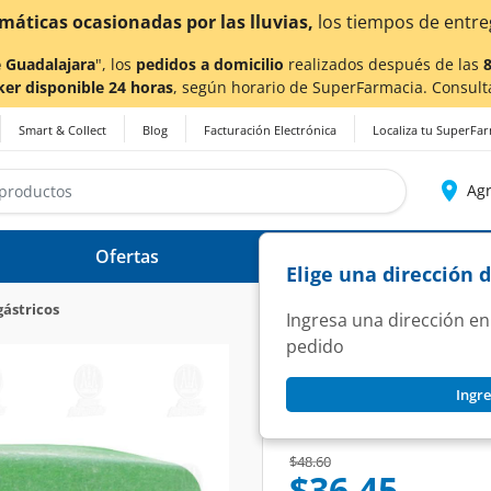
¡Ahora también en Aguascalientes!
Da
c
 Guadalajara
", los
pedidos a domicilio
realizados después de las
ker disponible 24 horas
, según horario de SuperFarmacia. Consult
Smart & Collect
Blog
Facturación Electrónica
Localiza tu SuperFa
Agr
Ofertas
Ayuda
Elige una dirección 
gástricos
Ingresa una dirección en
pedido
CARBONATO DE MAGNESIO
Ingre
Carbonato de Magn
SKU:
1349198
Price reduced from
to
$48.60
$36.45