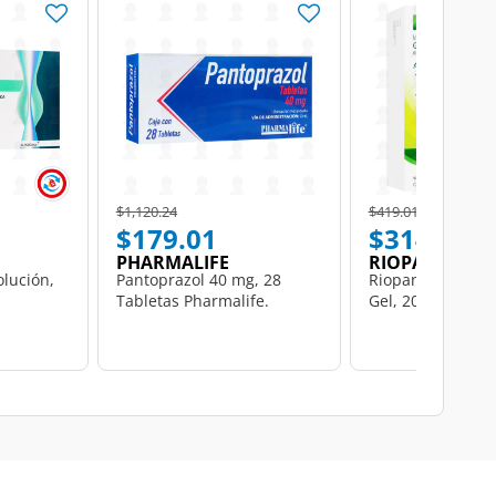
Price reduced from
to
Price reduced from
to
$1,120.24
$419.01
$179.01
$314.26
PHARMALIFE
RIOPAN
lución,
Pantoprazol 40 mg, 28
Riopan 80mg/10
Tabletas Pharmalife.
Gel, 20 Sobres.