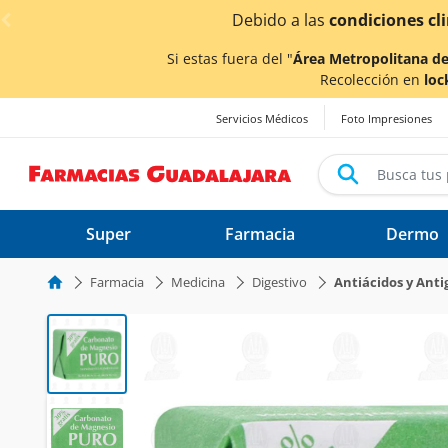
< div class="carousel-inner">
Si estas fuera del "
Área Metropolitana de
Recolección en
loc
Servicios Médicos
Foto Impresiones
Super
Farmacia
Dermo
Farmacia
Medicina
Digestivo
Antiácidos y Anti