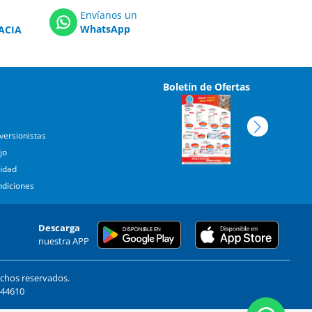
Envíanos un
WhatsApp
ACIA
Boletín de Ofertas
versionistas
jo
cidad
ndiciones
Descarga
nuestra APP
echos reservados.
. 44610