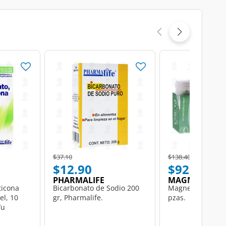
Price reduced from
to
Price reduced from
to
$37.10
$138.40
$12.90
$92.04
PHARMALIFE
MAGNESIA C
ticona
Bicarbonato de Sodio 200
Magnesia Coyoacá
l, 10
gr, Pharmalife.
pzas.
/u