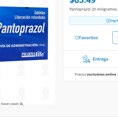
Pantoprazol 20 miligramos,
Ingr
Favoritos
Entrega
Precios
exclusivos online
,
ra hacer zoom