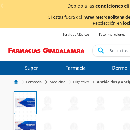
< div class="carousel-inner">
entrega
podrían verse afectados.
Si estas fuera del "
Área Metropolitana de
Recolección en
loc
Servicios Médicos
Foto Impresiones
Super
Farmacia
Dermo
Farmacia
Medicina
Digestivo
Antiácidos y Anti