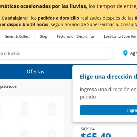
¡
 Guadalajara
", los
pedidos a domicilio
realizados después de las
ker disponible 24 horas
, según horario de SuperFarmacia. Consult
Smart & Collect
Blog
Facturación Electrónica
Localiza tu SuperFa
Agr
Ofertas
Ayuda
Elige una dirección 
gástricos
Ingresa una dirección en
pedido
PHARMALIFE
Ingre
Pantoprazol 20 mg
SKU:
1167120
Price reduced from
to
$439.84
$65.49