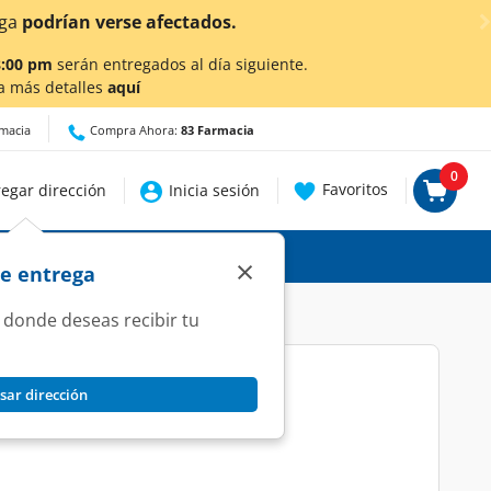
Ahora también en Aguascalientes!
Da
clic aquí
para conoce
8:00 pm
serán entregados al día siguiente.
a más detalles
aquí
rmacia
Compra Ahora:
83 Farmacia
0
Favoritos
egar dirección
Inicia sesión
×
de entrega
 donde deseas recibir tu
sar dirección
, 14 Tabletas Pharmalife.