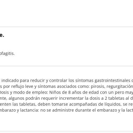
e.
ofagitis.
á indicado para reducir y controlar los síntomas gastrointestinales
tis por reflujo leve y síntomas asociados como: pirosis, regurgitació
Dosis y modo de empleo: Niños de 8 años de edad con un pero mayor 
ente, algunos podrán requerir incrementar la dosis a 2 tabletas al d
menten las tabletas, deben tomarse acompañadas de líquidos, se r
mbarazo y lactancia: no se administre durante el embarazo y la lac