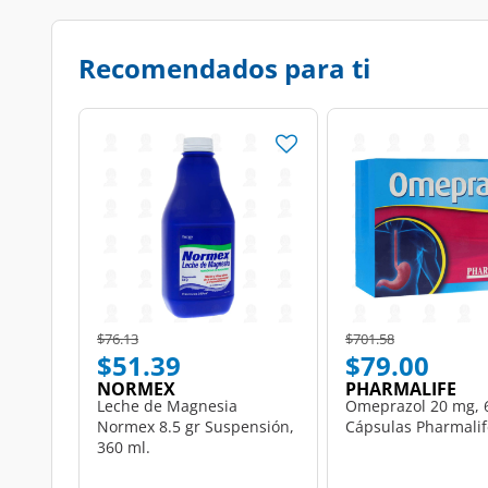
Recomendados para ti
Price reduced from
to
Price reduced from
to
$76.13
$701.58
$51.39
$79.00
NORMEX
PHARMALIFE
Leche de Magnesia
Omeprazol 20 mg, 
Normex 8.5 gr Suspensión,
Cápsulas Pharmalif
360 ml.