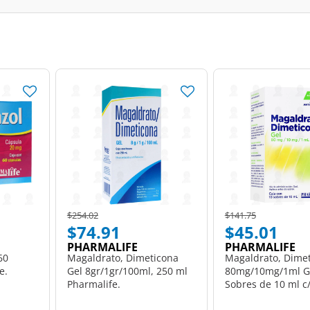
Price reduced from
to
Price reduced from
to
$254.02
$141.75
$74.91
$45.01
PHARMALIFE
PHARMALIFE
60
Magaldrato, Dimeticona
Magaldrato, Dime
e.
Gel 8gr/1gr/100ml, 250 ml
80mg/10mg/1ml Ge
Pharmalife.
Sobres de 10 ml c
Pharmalife.