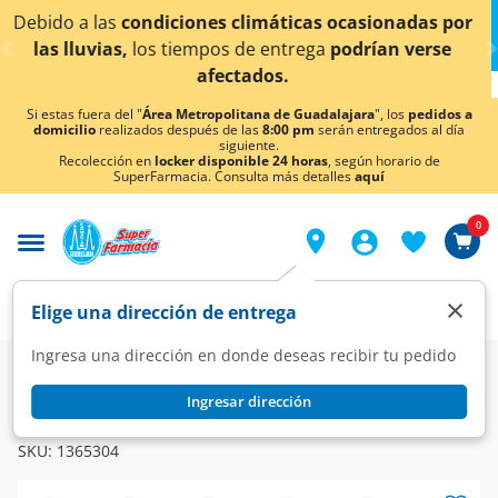
< div class="carousel-inner">
icas ocasionadas por
¡Ahora también en Aguascalien
trega
podrían verse
conocer detall
Si estas fuera del "
Área Metropolitana de Guadalajara
", los
pedidos a
domicilio
realizados después de las
8:00 pm
serán entregados al día
siguiente.
Recolección en
locker disponible 24 horas
, según horario de
SuperFarmacia. Consulta más detalles
aquí
0
×
Elige una dirección de entrega
Ingresa una dirección en donde deseas recibir tu pedido
Farmacia
Medicina
Óseo
Antiartríticos
Ingresar dirección
INDAFLEX
Indaflex 2.5% Crema, 60 gr.
SKU:
1365304