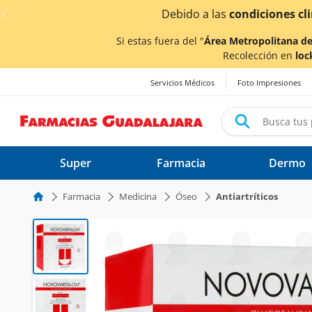
< div class="carousel-inner">
las
condiciones climáticas ocasionadas por las lluvias,
los
Si estas fuera del "
Área Metropolitana de
Recolección en
loc
Servicios Médicos
Foto Impresiones
Super
Farmacia
Dermo
Farmacia
Medicina
Óseo
Antiartríticos