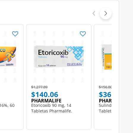
Price reduced from
to
Price reduced from
to
$1,277.89
$156.80
$140.06
$36.90
PHARMALIFE
PHARMALIFE
.16%, 60
Etoricoxib 90 mg, 14
Sulindaco 200 mg
Tabletas Pharmalife.
Tabletas Pharmal