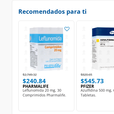
Recomendados para ti
Price reduced from
to
Price reduced from
to
$2,749.32
$820.65
$240.84
$545.73
PHARMALIFE
PFIZER
Leflunomida 20 mg, 30
Azulfidina 500 mg, 
Comprimidos Pharmalife.
Tabletas.