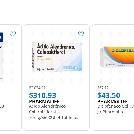
Price reduced from
to
Price reduced from
to
$2,034.91
$67.12
$310.93
$43.50
PHARMALIFE
PHARMALIFE
60
Ácido Alendrónico,
Diclofenaco Gel 1
Colecalciferol
gr Pharmalife.
70mg/5600UI, 4 Tabletas
Pharmalife.