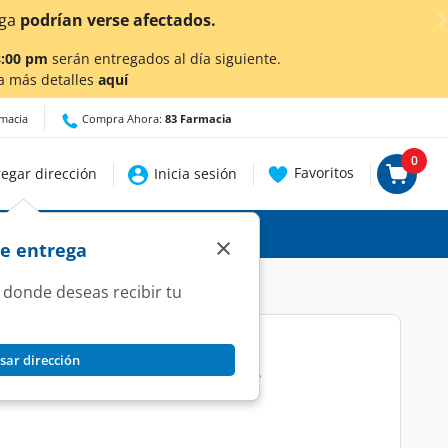
8:00 pm
serán entregados al día siguiente.
a más detalles
aquí
rmacia
Compra Ahora:
83 Farmacia
0
Favoritos
egar dirección
Inicia sesión
×
de entrega
 donde deseas recibir tu
sar dirección
mg/15mg Polvo, 30 Sobres.