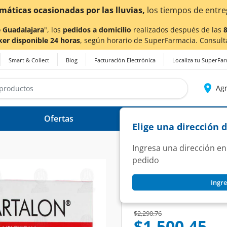
 tiempos de entrega
podrían verse afectados.
 Guadalajara
", los
pedidos a domicilio
realizados después de las
ker disponible 24 horas
, según horario de SuperFarmacia. Consult
Smart & Collect
Blog
Facturación Electrónica
Localiza tu SuperFa
Agr
Ofertas
Ayuda
Elige una dirección 
Ingresa una dirección en
pedido
NOVOVARTALON
Ingre
Novovartalon 1500
SKU:
1073192
Price reduced from
to
$2,290.76
$1,500.45