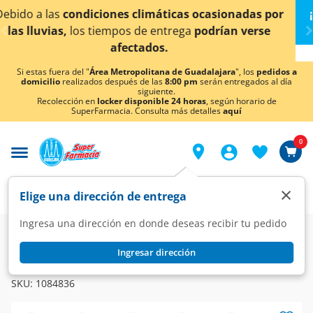
< div class="carousel-inner">
ionadas por
¡Ahora también en Aguascalientes!
Da
cl
an verse
conocer detalles.
Si estas fuera del "
Área Metropolitana de Guadalajara
", los
pedidos a
domicilio
realizados después de las
8:00 pm
serán entregados al día
siguiente.
Recolección en
locker disponible 24 horas
, según horario de
SuperFarmacia. Consulta más detalles
aquí
0
×
Elige una dirección de entrega
Ingresa una dirección en donde deseas recibir tu pedido
Farmacia
Medicina
Antibióticos
Antibióticos
Ingresar dirección
BREDELIN
Bredelin 750 mg, 7 Tabletas.
SKU:
1084836