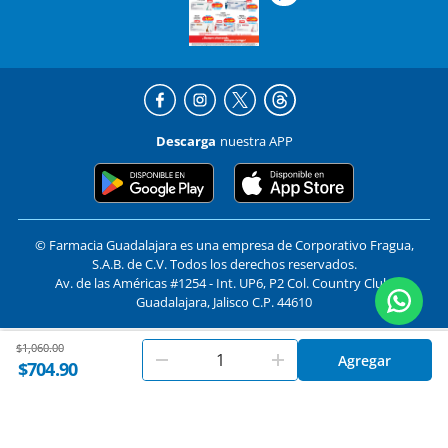
Descarga
nuestra APP
© Farmacia Guadalajara es una empresa de Corporativo Fragua,
S.A.B. de C.V. Todos los derechos reservados.
Av. de las Américas #1254 - Int. UP6, P2 Col. Country Club,
Guadalajara, Jalisco C.P. 44610
Price reduced from
to
$1,060.00
En
Farmacias Guadalajara
utilizamos cookies. Al utilizar
Formas de pago y compra segura
Agregar
Aceptar
$704.90
este sitio, aceptas nuestros
términos y condiciones
.