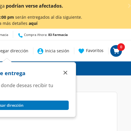
8:00 pm
serán entregados al día siguiente.
a más detalles
aquí
rmacia
Compra Ahora:
83 Farmacia
0
Favoritos
egar dirección
Inicia sesión
×
de entrega
 donde deseas recibir tu
sar dirección
ml, 10 ml.