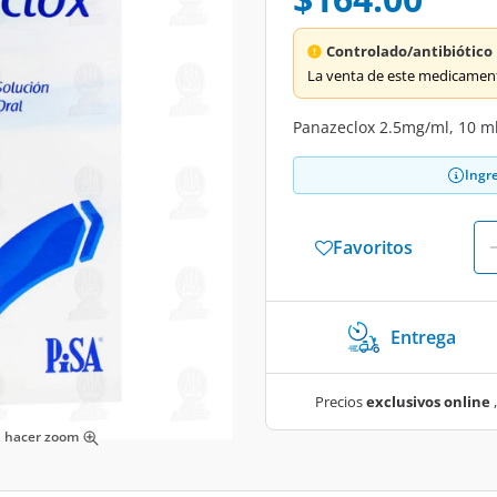
Controlado/antibiótico
La venta de este medicament
Panazeclox 2.5mg/ml, 10 m
Ingr
Favoritos
Entrega
Precios
exclusivos online
,
ra hacer zoom