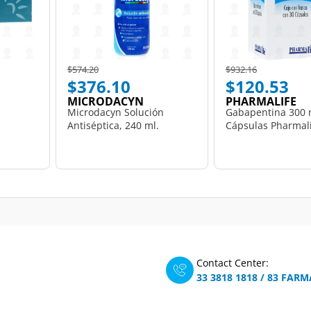
Price reduced from
to
Price reduced from
to
$574.20
$932.16
$376.10
$120.53
MICRODACYN
PHARMALIFE
Microdacyn Solución
Gabapentina 300 
Antiséptica, 240 ml.
Cápsulas Pharmali
Contact Center:
33 3818 1818
/
83 FARM