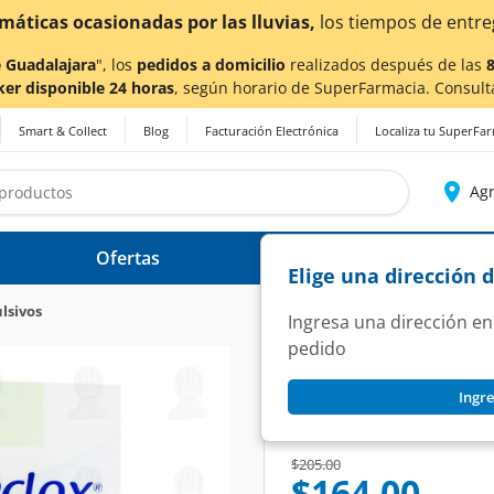
os de entrega
podrían verse afectados.
 Guadalajara
", los
pedidos a domicilio
realizados después de las
ker disponible 24 horas
, según horario de SuperFarmacia. Consult
Smart & Collect
Blog
Facturación Electrónica
Localiza tu SuperFa
Agr
Ofertas
Ayuda
Elige una dirección 
lsivos
Ingresa una dirección en
pedido
PANAZECLOX
Ingre
Panazeclox 2.5mg/
SKU:
1178130
Price reduced from
to
$205.00
$164.00