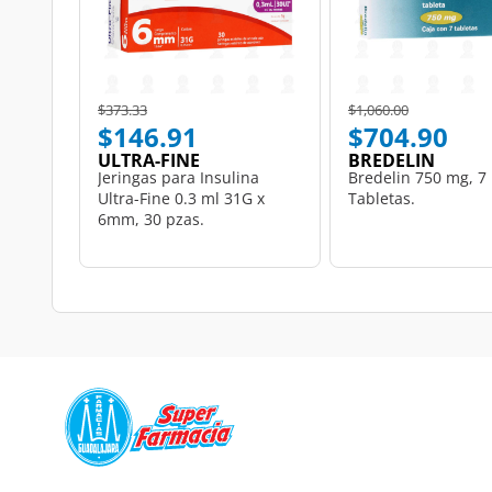
Price reduced from
to
Price reduced from
to
$373.33
$1,060.00
$146.91
$704.90
ULTRA-FINE
BREDELIN
Jeringas para Insulina
Bredelin 750 mg, 7
Ultra-Fine 0.3 ml 31G x
Tabletas.
6mm, 30 pzas.