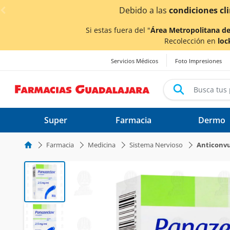
< div class="carousel-inner">
iciones climáticas ocasionadas por las lluvias,
los tiemp
Si estas fuera del "
Área Metropolitana de
Recolección en
loc
Servicios Médicos
Foto Impresiones
Super
Farmacia
Dermo
Farmacia
Medicina
Sistema Nervioso
Anticonvu