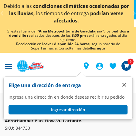
< div class="carousel-inner">
limáticas ocasionadas por
¡Ahora también en Aguasc
de entrega
podrían verse
conocer 
tados.
Si estas fuera del "
Área Metropolitana de Guadalajara
", los
pedidos a
domicilio
realizados después de las
8:00 pm
serán entregados al día
siguiente.
Recolección en
locker disponible 24 horas
, según horario de
SuperFarmacia. Consulta más detalles
aquí
0
×
Elige una dirección de entrega
Ingresa una dirección en donde deseas recibir tu pedido
Farmacia
Medicina
Respiratorio
Broncodilatadores
Ingresar dirección
AEROCHAMBER
Aerochamber Plus Flow-Vu Lactante.
SKU:
844730