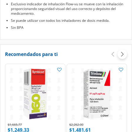
Exclusivo indicador de inhalación Flow-vu se mueve con la inhalación
proporcionando seguridad visual del uso correcto y depósito del
medicamento.
Se puede utilizar con todos los inhaladores de dosis medida.
Sin BPA
Recomendados para ti
Price reduced from
to
Price reduced from
to
$1,665.77
$2,262.00
$1,249.33
$1,481.61