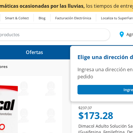
Smart & Collect
Blog
Facturación Electrónica
Localiza tu SuperFa
Agr
Ofertas
Ayuda
Elige una dirección 
ores
Ingresa una dirección en
pedido
DIMACOL
Ingre
Dimacol Adulto So
SKU:
1109081
Price reduced from
to
$237.37
$173.28
Dimacol Adulto Solución Sa
(Guaifesina, Fenilefrina, D