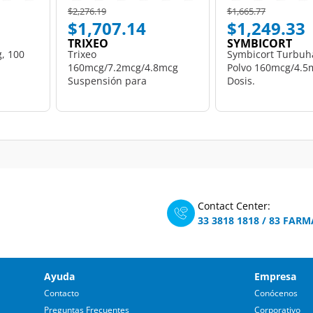
Price reduced from
to
Price reduced from
to
$2,276.19
$1,665.77
$1,707.14
$1,249.33
TRIXEO
SYMBICORT
, 100
Trixeo
Symbicort Turbuh
160mcg/7.2mcg/4.8mcg
Polvo 160mcg/4.5
Suspensión para
Dosis.
Inhalación, 120 Dosis.
Contact Center:
33 3818 1818
/
83 FARM
Ayuda
Empresa
Contacto
Conócenos
Preguntas Frecuentes
Corporativo