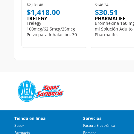
Price reduced from
to
Price reduced from
to
$2,191.48
$146.24
$1,418.00
$30.51
TRELEGY
PHARMALIFE
Trelegy
Bromhexina 160 mg
100mcg/62.5mcg/25mcg
ml Solución Adulto
Polvo para Inhalación, 30
Pharmalife.
Dosis.
Tienda en línea
Servicios
Super
Factura Electrónica
Farmacia
Remesa