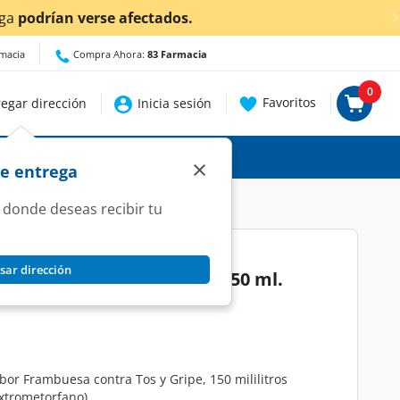
¡Ahora también en Aguascalientes!
Da
cli
rmacia
Compra Ahora:
83 Farmacia
0
Favoritos
egar dirección
Inicia sesión
×
de entrega
 donde deseas recibir tu
sar dirección
lución Sabor Frambuesa, 150 ml.
bor Frambuesa contra Tos y Gripe, 150 mililitros
extrometorfano)