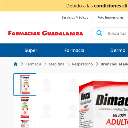
< div class="carousel-inner">
los tiempos de entrega
podrían verse afectados.
Servicios Médicos
Foto Impresiones
Super
Farmacia
Dermo
Farmacia
Medicina
Respiratorio
Broncodilatad