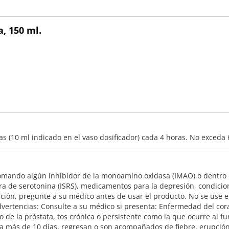
, 150 ml.
.
as (10 ml indicado en el vaso dosificador) cada 4 horas. No exceda 
omando algún inhibidor de la monoamino oxidasa (IMAO) o dentro d
ra de serotonina (ISRS), medicamentos para la depresión, condici
ipción, pregunte a su médico antes de usar el producto. No se use
vertencias: Consulte a su médico si presenta: Enfermedad del cora
o de la próstata, tos crónica o persistente como la que ocurre al 
ura más de 10 días, regresan o son acompañados de fiebre, erupción