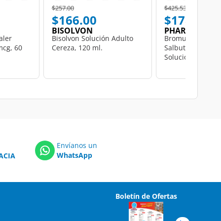
Price reduced from
to
Price reduced from
to
$257.00
$425.53
$166.00
$178.51
BISOLVON
PHARMALIFE
aler
Bisolvon Solución Adulto
Bromuro de Iprat
mcg, 60
Cereza, 120 ml.
Salbutamol 0.5m
Solución, 10 Amp
con 2.5 ml c/u Ph
Envíanos un
WhatsApp
ACIA
Boletín de Ofertas