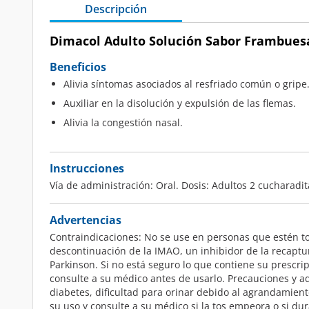
Descripción
Dimacol Adulto Solución Sabor Frambuesa
Beneficios
Alivia síntomas asociados al resfriado común o gripe
Auxiliar en la disolución y expulsión de las flemas.
Alivia la congestión nasal.
Instrucciones
Vía de administración: Oral. Dosis: Adultos 2 cucharadit
Advertencias
Contraindicaciones: No se use en personas que estén t
descontinuación de la IMAO, un inhibidor de la recaptu
Parkinson. Si no está seguro lo que contiene su prescr
consulte a su médico antes de usarlo. Precauciones y ad
diabetes, dificultad para orinar debido al agrandamient
su uso y consulte a su médico si la tos empeora o si d