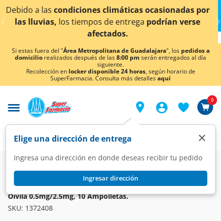
< div class="carousel-inner">
asionadas por
¡Ahora también en Aguascalientes!
D
rían verse
conocer detalles.
Si estas fuera del "
Área Metropolitana de Guadalajara
", los
pedidos a
domicilio
realizados después de las
8:00 pm
serán entregados al día
siguiente.
Recolección en
locker disponible 24 horas
, según horario de
SuperFarmacia. Consulta más detalles
aquí
0
×
Elige una dirección de entrega
Ingresa una dirección en donde deseas recibir tu pedido
Farmacia
Medicina
Respiratorio
Broncodilatadores
Ingresar dirección
OIVILA
Oivila 0.5mg/2.5mg, 10 Ampolletas.
SKU:
1372408