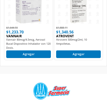
Price reduced from
to
Price reduced from
to
$1,644.93
$1,888.11
$1,233.70
$1,340.56
VANNAIR
ATROVENT
Vannair 80mcg/4.5mcg, Aerosol
Atrovent 500mcg/2ml, 10
Bucal Dispositivo Inhalador con 120
Ampolletas.
Dosis.
Agregar
Agregar