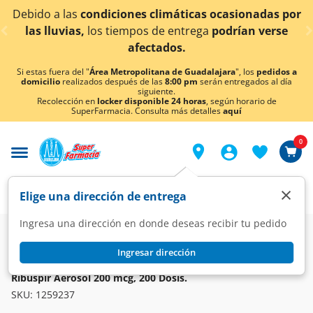
< div class="carousel-inner">
ido a las
condiciones climáticas ocasionadas por
¡Ah
as lluvias,
los tiempos de entrega
podrían verse
afectados.
Si estas fuera del "
Área Metropolitana de Guadalajara
", los
pedidos a
domicilio
realizados después de las
8:00 pm
serán entregados al día
siguiente.
Recolección en
locker disponible 24 horas
, según horario de
SuperFarmacia. Consulta más detalles
aquí
0
×
Elige una dirección de entrega
Ingresa una dirección en donde deseas recibir tu pedido
Farmacia
Medicina
Respiratorio
Broncodilatadores
Ingresar dirección
RIBUSPIR
Ribuspir Aerosol 200 mcg, 200 Dosis.
SKU:
1259237