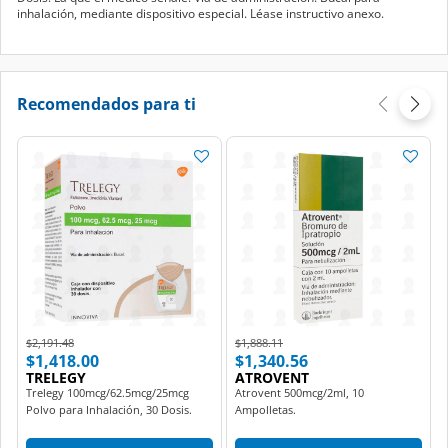
inhalación, mediante dispositivo especial. Léase instructivo anexo.
Recomendados para ti
Price reduced from
to
Price reduced from
to
$2,191.48
$1,888.11
$1,418.00
$1,340.56
TRELEGY
ATROVENT
Trelegy 100mcg/62.5mcg/25mcg
Atrovent 500mcg/2ml, 10
Polvo para Inhalación, 30 Dosis.
Ampolletas.