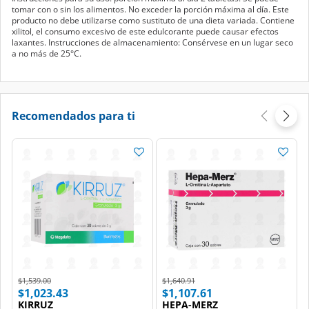
tomar con o sin los alimentos. No exceder la porción máxima al día. Este
producto no debe utilizarse como sustituto de una dieta variada. Contiene
xilitol, el consumo excesivo de este edulcorante puede causar efectos
laxantes. Instrucciones de almacenamiento: Consérvese en un lugar seco
a no más de 25°C.
Recomendados para ti
Price reduced from
to
Price reduced from
to
$1,539.00
$1,640.91
$1,023.43
$1,107.61
KIRRUZ
HEPA-MERZ