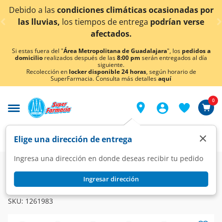
< div class="carousel-inner">
Debido a las
condiciones climáticas ocasionadas por
las lluvias,
los tiempos de entrega
podrían verse
afectados.
Si estas fuera del "
Área Metropolitana de Guadalajara
", los
pedidos a
domicilio
realizados después de las
8:00 pm
serán entregados al día
siguiente.
Recolección en
locker disponible 24 horas
, según horario de
SuperFarmacia. Consulta más detalles
aquí
0
×
Elige una dirección de entrega
Ingresa una dirección en donde deseas recibir tu pedido
Farmacia
Medicina
Digestivo
Enzimas Digestivas
Ingresar dirección
BIOGAIA
BioGaia 450 mg, 10 Tabletas.
SKU:
1261983