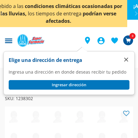
< div class="carousel-inner">
ionadas por
¡Ahora también en Aguascalientes!
Da
cl
an verse
conocer detalles.
0
×
Elige una dirección de entrega
Ingresa una dirección en donde deseas recibir tu pedido
Farmacia
Medicina
Hormonal
Hormonales
Ingresar dirección
SHELDY
Sheldy 0.5 mg, 4 Tabletas.
SKU:
1238302