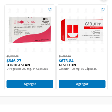
Price reduced from
to
Price reduced from
to
$1,292.02
$1,028.76
$846.27
$673.84
UTROGESTAN
GESLUTIN
Utrogestan 200 mg, 14 Cápsulas.
Geslutin 100 mg, 30 Cápsulas.
Agregar
Agregar