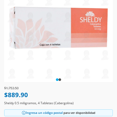
Price reduced from
to
$1,753.50
$889.90
Sheldy 0.5 miligramos, 4 Tabletas (Cabergolina)
Ingresa un código postal
para ver disponibilidad