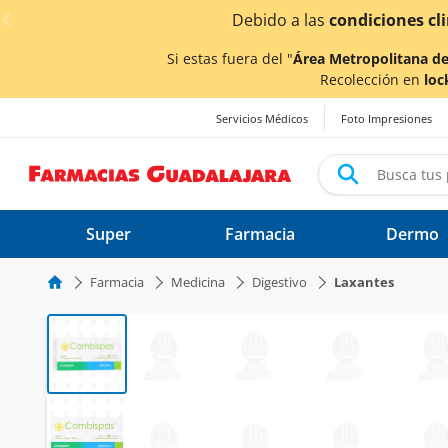
< div class="carousel-inner">
Debido a las
condiciones climáticas ocasionad
Si estas fuera del "
Área Metropolitana de
Recolección en
loc
Servicios Médicos
Foto Impresiones
Super
Farmacia
Dermo
Farmacia
Medicina
Digestivo
Laxantes