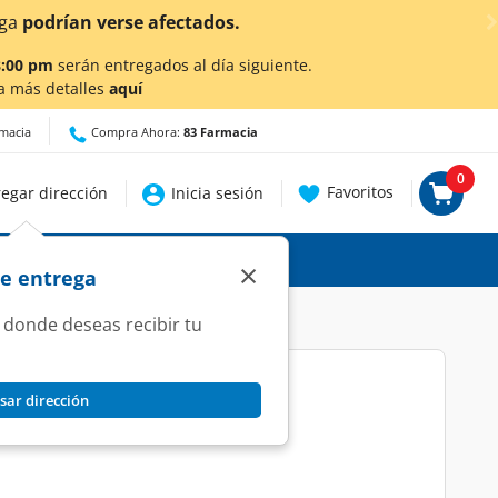
afectados.
8:00 pm
serán entregados al día siguiente.
a más detalles
aquí
rmacia
Compra Ahora:
83 Farmacia
0
Favoritos
egar dirección
Inicia sesión
×
de entrega
 donde deseas recibir tu
sar dirección
25mg/180mg, 30 Tabletas.