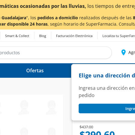
as por las lluvias,
los tiempos de entrega
podrían verse 
 Guadalajara
", los
pedidos a domicilio
realizados después de las
ker disponible 24 horas
, según horario de SuperFarmacia. Consult
Smart & Collect
Blog
Facturación Electrónica
Localiza tu SuperFa
Agr
Ofertas
Ayuda
Elige una dirección 
Ingresa una dirección en
pedido
COMBISPAS
Ingre
Combispas 105mg/
SKU:
1375881
Price reduced from
to
$437.00
$290.60