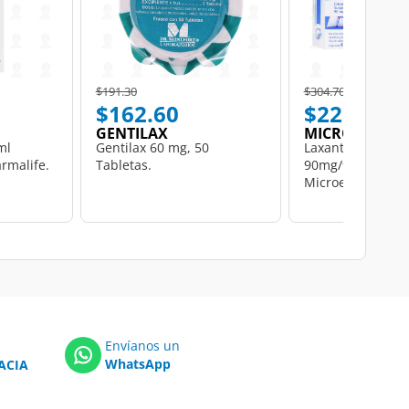
Price reduced from
to
Price reduced from
to
$191.30
$304.70
$162.60
$228.52
GENTILAX
MICROLAX
ml
Gentilax 60 mg, 50
Laxante Microlax
rmalife.
Tabletas.
90mg/9mg Suspe
Microenemas, 5 
Envíanos un
WhatsApp
ACIA