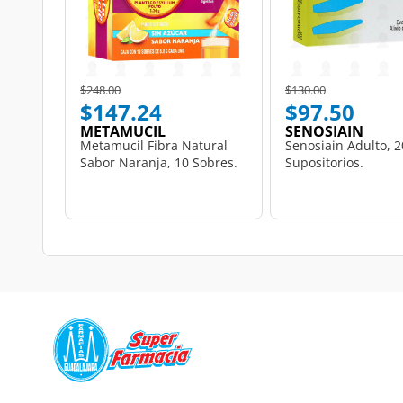
Price reduced from
to
Price reduced from
to
$248.00
$130.00
$147.24
$97.50
METAMUCIL
SENOSIAIN
Metamucil Fibra Natural
Senosiain Adulto, 2
Sabor Naranja, 10 Sobres.
Supositorios.