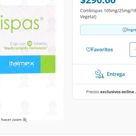
Combispas 105mg/25mg/180m
Vegetal)
Ingr
Favoritos
Entrega
Precios
exclusivos online
,
ra hacer zoom