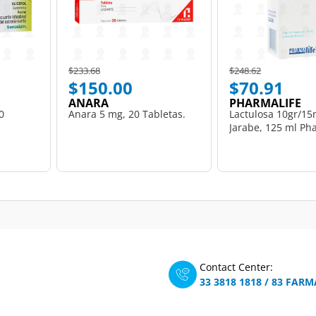
Price reduced from
to
Price reduced from
to
$233.68
$248.62
$150.00
$70.91
ANARA
PHARMALIFE
0
Anara 5 mg, 20 Tabletas.
Lactulosa 10gr/15
Jarabe, 125 ml Pha
Contact Center:
33 3818 1818
/
83 FARM