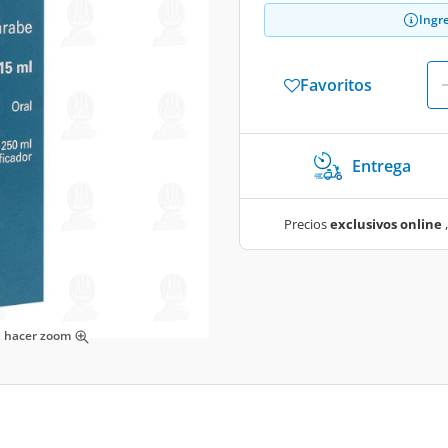
Ingr
Favoritos
Entrega
Precios
exclusivos online
,
ra hacer zoom