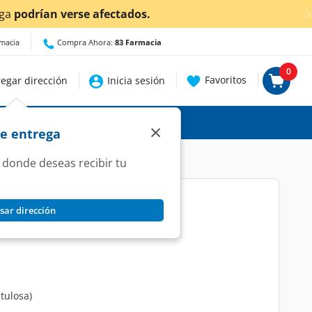
¡Ahora también en Aguascalientes!
Da
clic aquí
par
rmacia
Compra Ahora:
83 Farmacia
0
Favoritos
egar dirección
Inicia sesión
×
de entrega
 donde deseas recibir tu
sar dirección
50 ml.
tulosa)