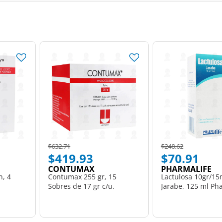
Price reduced from
to
Price reduced from
to
$632.71
$248.62
$419.93
$70.91
CONTUMAX
PHARMALIFE
n, 4
Contumax 255 gr, 15
Lactulosa 10gr/15
Sobres de 17 gr c/u.
Jarabe, 125 ml Pha