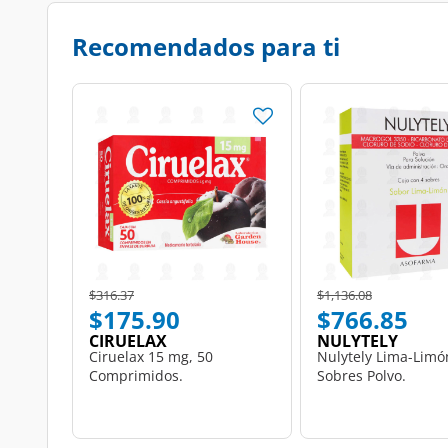
Recomendados para ti
Price reduced from
to
Price reduced from
to
$316.37
$1,136.08
$175.90
$766.85
CIRUELAX
NULYTELY
Ciruelax 15 mg, 50
Nulytely Lima-Limó
Comprimidos.
Sobres Polvo.