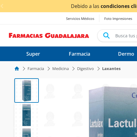
< div class="carousel-inner">
pos de entrega
podrían verse afectados.
Servicios Médicos
Foto Impresiones
Super
Farmacia
Dermo
Farmacia
Medicina
Digestivo
Laxantes