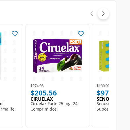
Price reduced from
to
Price reduced from
to
$274.08
$130.00
$205.56
$97.50
CIRUELAX
SENOSIAIN
ml
Ciruelax Forte 25 mg, 24
Senosiain Adulto
rmalife.
Comprimidos.
Supositorios.