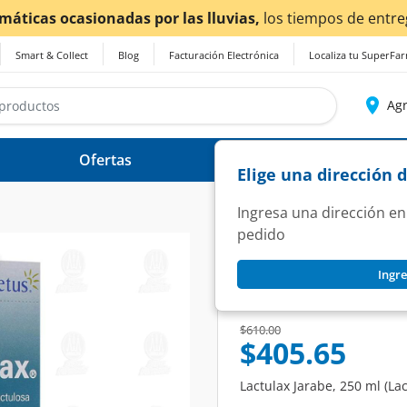
Smart & Collect
Blog
Facturación Electrónica
Localiza tu SuperFa
Agr
Ofertas
Ayuda
Elige una dirección 
Ingresa una dirección en
pedido
LACTULAX
Ingre
Lactulax Jarabe, 2
SKU:
872504
Price reduced from
to
$610.00
$405.65
Lactulax Jarabe, 250 ml (Lac