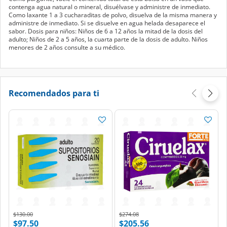
contenga agua natural o mineral, disuélvase y administre de inmediato.
Como laxante 1 a 3 cucharaditas de polvo, disuelva de la misma manera y
administre de inmediato. Si se disuelve en agua helada desaparece el
sabor. Dosis para niños: Niños de 6 a 12 años la mitad de la dosis del
adulto; Niños de 2 a 5 años, la cuarta parte de la dosis de adulto. Niños
menores de 2 años consulte a su médico.
Recomendados para ti
Price reduced from
to
Price reduced from
to
$130.00
$274.08
$97.50
$205.56