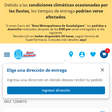
< div class="carousel-inner">
máticas ocasionadas por
¡Ahora también en Aguascal
entrega
podrían verse
conocer det
os.
Si estas fuera del "
Área Metropolitana de Guadalajara
", los
pedidos a
domicilio
realizados después de las
8:00 pm
serán entregados al día
siguiente.
Recolección en
locker disponible 24 horas
, según horario de
SuperFarmacia. Consulta más detalles
aquí
0
×
Elige una dirección de entrega
Ingresa una dirección en donde deseas recibir tu pedido
Farmacia
Medicina
Digestivo
Laxantes
Ingresar dirección
MAGSOKON
Magsokon Polvo, 26 gr.
SKU:
1264010