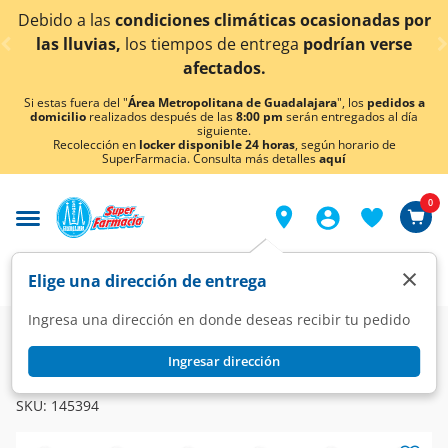
< div class="carousel-inner">
limáticas ocasionadas por
¡Ahora también en Aguasc
de entrega
podrían verse
conocer 
tados.
Si estas fuera del "
Área Metropolitana de Guadalajara
", los
pedidos a
domicilio
realizados después de las
8:00 pm
serán entregados al día
siguiente.
Recolección en
locker disponible 24 horas
, según horario de
SuperFarmacia. Consulta más detalles
aquí
0
×
Elige una dirección de entrega
Ingresa una dirección en donde deseas recibir tu pedido
Farmacia
Medicina
Digestivo
Laxantes
Ingresar dirección
SENOSIAIN
Senosiain Niño, 10 Supositorios.
SKU:
145394