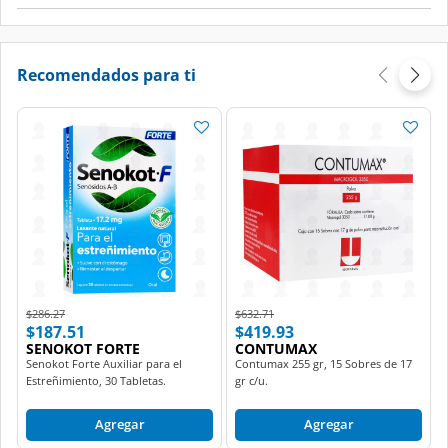
Recomendados para ti
Price reduced from
to
Price reduced from
to
$286.27
$632.71
$187.51
$419.93
SENOKOT FORTE
CONTUMAX
Senokot Forte Auxiliar para el
Contumax 255 gr, 15 Sobres de 17
Estreñimiento, 30 Tabletas.
gr c/u.
Agregar
Agregar