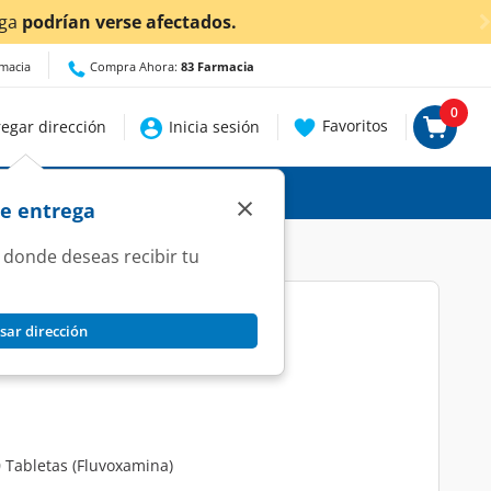
¡Ahora también e
rmacia
Compra Ahora:
83 Farmacia
0
Favoritos
egar dirección
Inicia sesión
×
de entrega
 donde deseas recibir tu
sar dirección
0 Tabletas.
 Tabletas (Fluvoxamina)