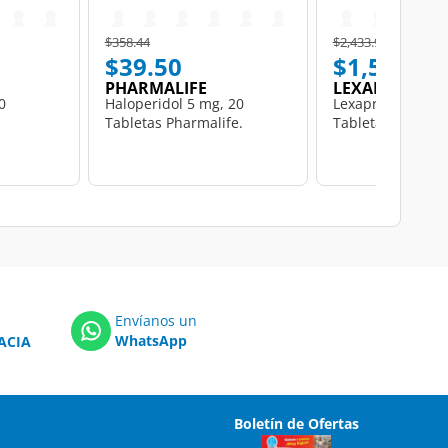
Price reduced from
to
Price reduced from
to
$358.44
$2,433.97
$39.50
$1,594.25
PHARMALIFE
LEXAPRO
0
Haloperidol 5 mg, 20
Lexapro 10 mg, 2
Tabletas Pharmalife.
Tabletas.
Envíanos un
WhatsApp
ACIA
Boletín de Ofertas