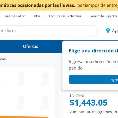
erse afectados.
Smart & Collect
Blog
Facturación Electrónica
Localiza tu SuperFa
Agr
Ofertas
Ayuda
Elige una dirección 
icos
Ingresa una dirección en
pedido
VUMINIX
Ingre
Vuminix 100 mg, 3
SKU:
1405829
Price reduced from
to
$2,170.00
$1,443.05
Vuminix 100 miligramos, 30