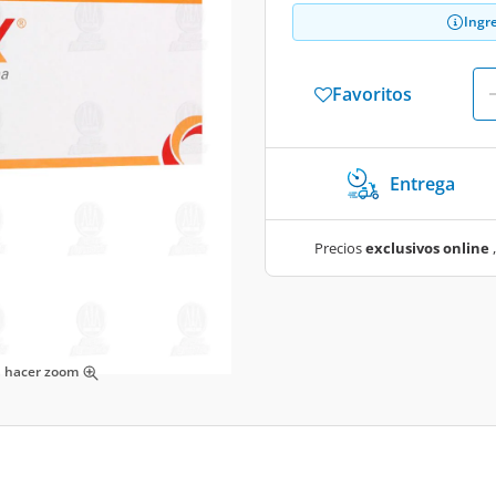
Ingr
Favoritos
Entrega
Precios
exclusivos online
,
ra hacer zoom