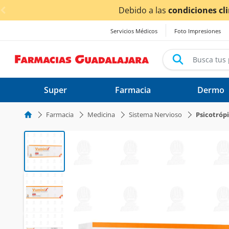
< div class="carousel-inner">
ionadas por las lluvias,
los tiempos de entrega
podrían v
Servicios Médicos
Foto Impresiones
Super
Farmacia
Dermo
Farmacia
Medicina
Sistema Nervioso
Psicotróp