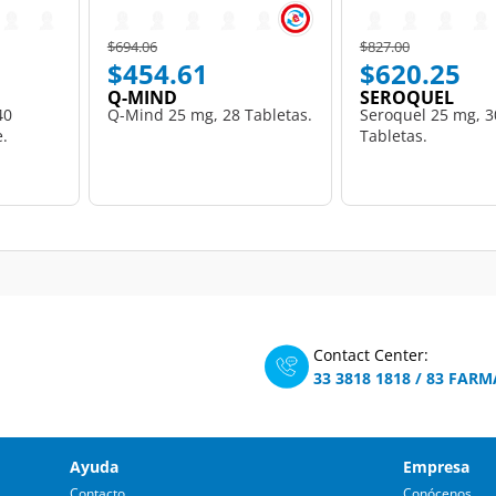
Price reduced from
to
Price reduced from
to
$694.06
$827.00
$454.61
$620.25
Q-MIND
SEROQUEL
40
Q-Mind 25 mg, 28 Tabletas.
Seroquel 25 mg, 3
e.
Tabletas.
Contact Center:
33 3818 1818
/
83 FARM
Ayuda
Empresa
Contacto
Conócenos