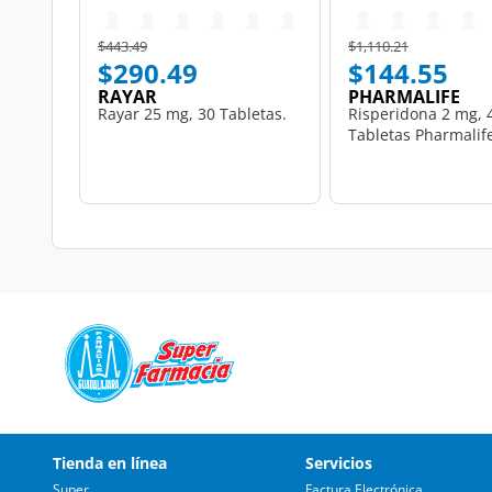
Price reduced from
to
Price reduced from
to
$443.49
$1,110.21
$290.49
$144.55
RAYAR
PHARMALIFE
Rayar 25 mg, 30 Tabletas.
Risperidona 2 mg, 
Tabletas Pharmalif
Tienda en línea
Servicios
Super
Factura Electrónica