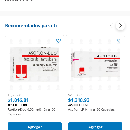
Recomendados para ti
Price reduced from
to
Price reduced from
to
$1,552.38
$2,013.64
$1,016.81
$1,318.93
ASOFLON
ASOFLON
Asoflon-Duo 0.50mg/0.40mg, 30
Asoflon LP 0.4 mg, 30 Cápsulas.
Cápsulas.
Agregar
Agregar