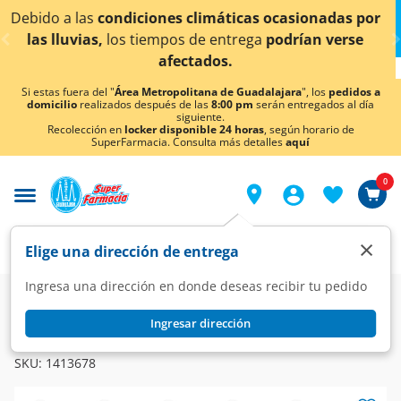
< div class="carousel-inner">
limáticas ocasionadas por
¡Ahora también en Aguasc
de entrega
podrían verse
conocer 
tados.
Si estas fuera del "
Área Metropolitana de Guadalajara
", los
pedidos a
domicilio
realizados después de las
8:00 pm
serán entregados al día
siguiente.
Recolección en
locker disponible 24 horas
, según horario de
SuperFarmacia. Consulta más detalles
aquí
0
×
Elige una dirección de entrega
Ingresa una dirección en donde deseas recibir tu pedido
Farmacia
Medicina
Urinario
Vías Urinarias
Ingresar dirección
CISTEREX
Cisterex 0.1 mg, 30 Tabletas.
SKU:
1413678