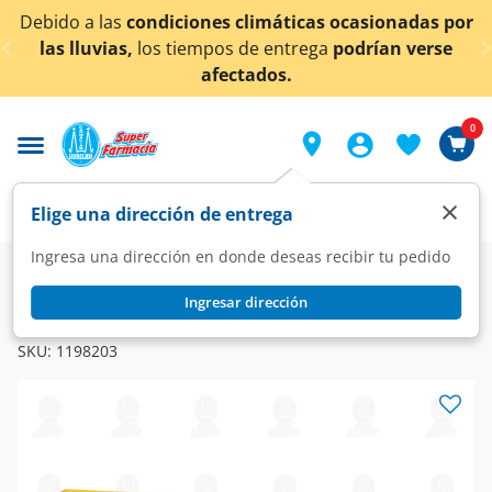
< div class="carousel-inner">
ciones climáticas ocasionadas por
¡Ahora también e
tiempos de entrega
podrían verse
afectados.
0
×
Elige una dirección de entrega
Ingresa una dirección en donde deseas recibir tu pedido
Farmacia
Medicina
Urinario
Vías Urinarias
Ingresar dirección
EMSELEX
Emselex 15 mg, 14 Comprimidos.
SKU:
1198203