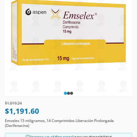
Price reduced from
to
$1,819.24
$1,191.60
Emselex 15 miligramos, 14 Comprimidos Liberación Prolongada
(Darifenacina)
Ingresa un código postal
para ver disponibilidad