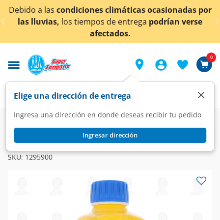
< div class="carousel-inner">
Debido a las
condiciones climáticas ocasionadas por
las lluvias,
los tiempos de entrega
podrían verse
afectados.
0
×
Elige una dirección de entrega
Ingresa una dirección en donde deseas recibir tu pedido
Farmacia
Sueros
Hidratación Oral
Ingresar dirección
ELECTROLIT
Suero Rehidratante Electrolit Sabor Maracuyá, 625 ml.
SKU:
1295900