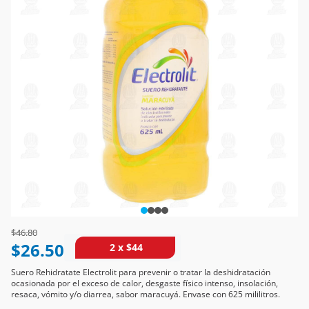
Price reduced from
to
$46.80
$26.50
2 x $44
Suero Rehidratate Electrolit para prevenir o tratar la deshidratación
ocasionada por el exceso de calor, desgaste físico intenso, insolación,
resaca, vómito y/o diarrea, sabor maracuyá. Envase con 625 mililitros.