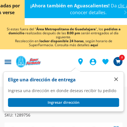
< div class="carousel-inner">
¡Ahora también en Aguascalientes!
Da
clic aquí
para
conocer detalles.
Si estas fuera del "
Área Metropolitana de Guadalajara
", los
pedidos a
domicilio
realizados después de las
8:00 pm
serán entregados al día
siguiente.
Recolección en
locker disponible 24 horas
, según horario de
SuperFarmacia. Consulta más detalles
aquí
0
×
Elige una dirección de entrega
Ingresa una dirección en donde deseas recibir tu pedido
Farmacia
Visual
Oftalmología
Ingresar dirección
GAAP
Gaap Ofteno PF 0.05mg/ml Solución Gotas, 3 ml.
SKU:
1289756