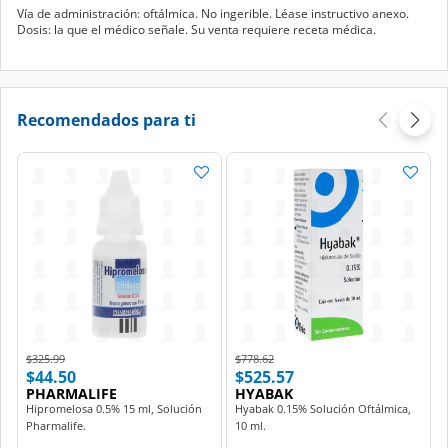
Dosis: la que el médico señale. Su venta requiere receta médica.
Recomendados para ti
Price reduced from
to
Price reduced from
to
$325.99
$778.62
$44.50
$525.57
PHARMALIFE
HYABAK
Hipromelosa 0.5% 15 ml, Solución
Hyabak 0.15% Solución Oftálmica,
Pharmalife.
10 ml.
Agregar
Agregar