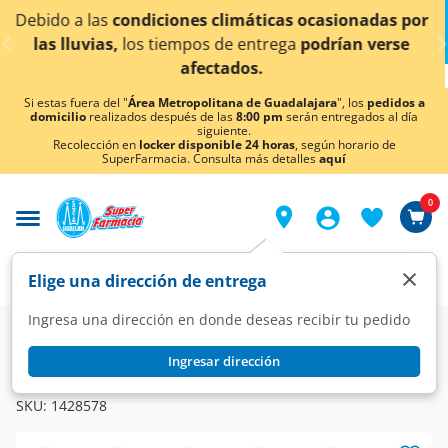
< div class="carousel-inner">
limáticas ocasionadas por
¡Ahora también en Aguasc
de entrega
podrían verse
conocer 
tados.
Si estas fuera del "
Área Metropolitana de Guadalajara
", los
pedidos a
domicilio
realizados después de las
8:00 pm
serán entregados al día
siguiente.
Recolección en
locker disponible 24 horas
, según horario de
SuperFarmacia. Consulta más detalles
aquí
0
×
Elige una dirección de entrega
Ingresa una dirección en donde deseas recibir tu pedido
Farmacia
Visual
Oftalmología
Ingresar dirección
KLARIDIUM
Klaridium 2,0mg/ml Suspensión Oftálmica, 5 ml.
SKU:
1428578