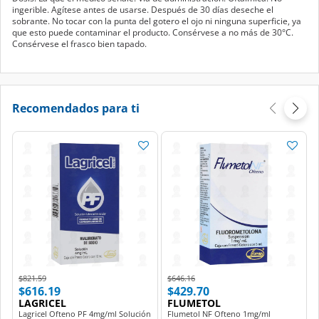
ingerible. Agítese antes de usarse. Después de 30 días deseche el
sobrante. No tocar con la punta del gotero el ojo ni ninguna superficie, ya
que esto puede contaminar el producto. Consérvese a no más de 30°C.
Consérvese el frasco bien tapado.
Recomendados para ti
Price reduced from
to
Price reduced from
to
$821.59
$646.16
$616.19
$429.70
LAGRICEL
FLUMETOL
Lagricel Ofteno PF 4mg/ml Solución
Flumetol NF Ofteno 1mg/ml