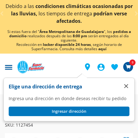
< div class="carousel-inner">
Debido a las
condiciones climáticas ocasionadas por
las lluvias,
los tiempos de entrega
podrían verse
afectados.
Si estas fuera del "
Área Metropolitana de Guadalajara
", los
pedidos a
domicilio
realizados después de las
8:00 pm
serán entregados al día
siguiente.
Recolección en
locker disponible 24 horas
, según horario de
SuperFarmacia. Consulta más detalles
aquí
0
×
Elige una dirección de entrega
Ingresa una dirección en donde deseas recibir tu pedido
Farmacia
Visual
Oftalmología
Ingresar dirección
LATISSE
Latisse 0.03%, Frasco con 3 ml de solución y 60 Aplicadores.
SKU:
1127454