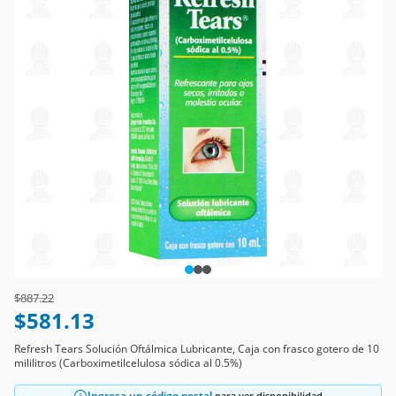
Price reduced from
to
$887.22
$581.13
Refresh Tears Solución Oftálmica Lubricante, Caja con frasco gotero de 10
mililitros (Carboximetilcelulosa sódica al 0.5%)
Ingresa un código postal
para ver disponibilidad