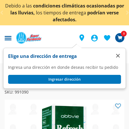
< div class="carousel-inner">
Debido a las
condiciones climáticas ocasionadas por
las lluvias,
los tiempos de entrega
podrían verse
afectados.
0
×
Elige una dirección de entrega
Ingresa una dirección en donde deseas recibir tu pedido
Farmacia
Visual
Oftalmología
Ingresar dirección
REFRESH TEARS
Refresh Tears Solución Oftálmica, 10 ml.
SKU:
991090