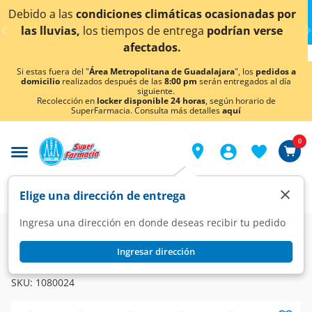
< div class="carousel-inner">
limáticas ocasionadas por
¡Ahora también en Aguasc
de entrega
podrían verse
conocer 
tados.
Si estas fuera del "
Área Metropolitana de Guadalajara
", los
pedidos a
domicilio
realizados después de las
8:00 pm
serán entregados al día
siguiente.
Recolección en
locker disponible 24 horas
, según horario de
SuperFarmacia. Consulta más detalles
aquí
0
×
Elige una dirección de entrega
Ingresa una dirección en donde deseas recibir tu pedido
Farmacia
Visual
Oftalmología
Ingresar dirección
VIRGANGEL
Virgangel Gel Oftálmica, 1.5mg/gr 5 gr.
SKU:
1080024