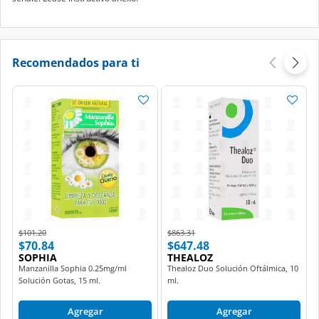
Recomendados para ti
Price reduced from
to
Price reduced from
to
$101.20
$863.31
$70.84
$647.48
SOPHIA
THEALOZ
Manzanilla Sophia 0.25mg/ml
Thealoz Duo Solución Oftálmica, 10
Solución Gotas, 15 ml.
ml.
Agregar
Agregar