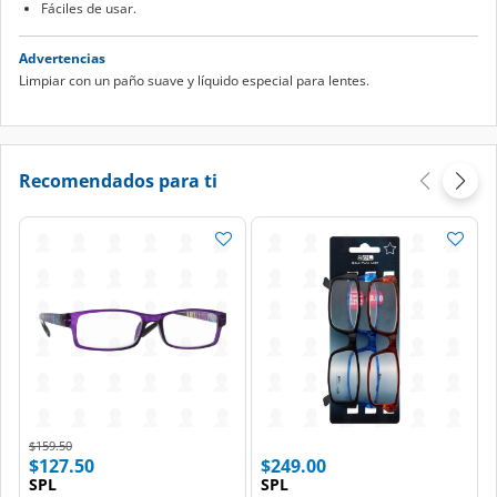
Fáciles de usar.
Advertencias
Limpiar con un paño suave y líquido especial para lentes.
Recomendados para ti
Price reduced from
to
$159.50
$127.50
$249.00
SPL
SPL