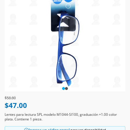
Price reduced from
to
$58.80
$47.00
Lentes para lectura SPL modelo M1044-SI100, graduación +1.00 color
plata. Contiene 1 pieza.
Ingresa un código postal
para ver disponibilidad