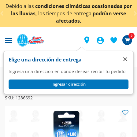
< div class="carousel-inner">
Debido a las
condiciones climáticas ocasionadas por
las lluvias,
los tiempos de entrega
podrían verse
afectados.
0
×
Elige una dirección de entrega
Ingresa una dirección en donde deseas recibir tu pedido
Farmacia
Visual
Óptica
Ingresar dirección
SPL
Lentes SPL para Lectura Grad. +1.00 Color Plata, 1 pz.
SKU:
1286692