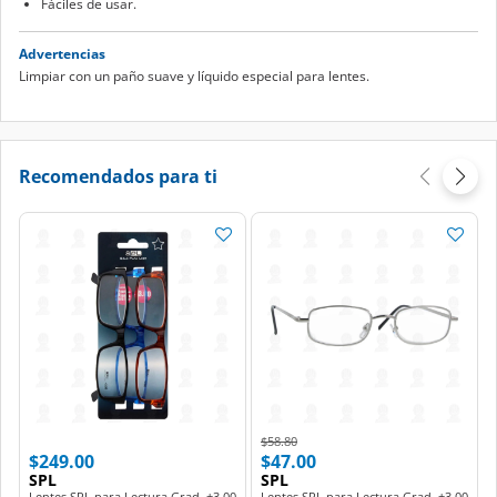
Fáciles de usar.
Advertencias
Limpiar con un paño suave y líquido especial para lentes.
Recomendados para ti
Price reduced from
to
$58.80
$249.00
$47.00
SPL
SPL
Lentes SPL para Lectura Grad. +3.00
Lentes SPL para Lectura Grad. +3.00