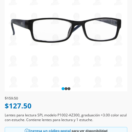
Price reduced from
to
$159.50
$127.50
Lentes para lectura SPL modelo P1002-AZ300, graduación +3.00 color azul
con estuche. Contiene lentes para lectura y 1 estuche.
Ingresa un código postal
para ver disponibilidad