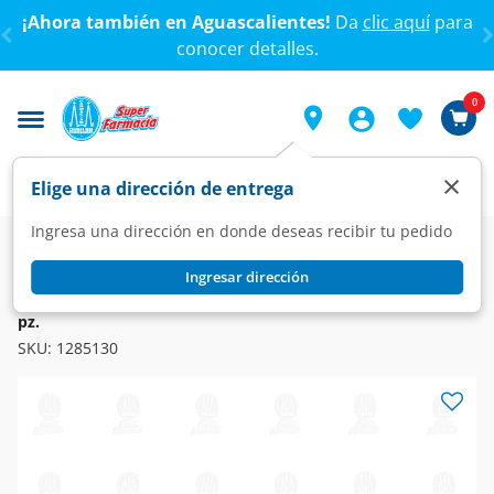
< div class="carousel-inner">
¡Ahora también en Aguascalientes!
Da
clic aquí
para
conocer detalles.
0
×
Elige una dirección de entrega
Ingresa una dirección en donde deseas recibir tu pedido
Farmacia
Visual
Óptica
Ingresar dirección
SPL
Lentes SPL para Lectura Grad. +3.00 Color Azul C/Estuche, 1
pz.
SKU:
1285130