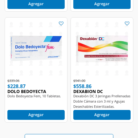
Price reduced from
to
Price reduced from
to
$339.06
$941.00
$228.87
$558.86
DOLO BEDOYECTA
DEXABION DC
Dolo Bedoyecta Fem, 10 Tabletas.
Dexabión DC 3 Jeringas Prellenadas
Doble Cámara con 3 ml y Agujas
Desechables Esterilizadas.
Agregar
Agregar
Ver más productos