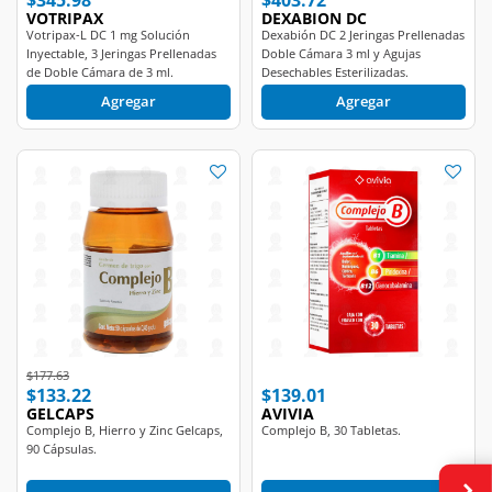
Votripax-L DC 1 mg Solución
Dexabión DC 2 Jeringas Prellenadas
Inyectable, 3 Jeringas Prellenadas
Doble Cámara 3 ml y Agujas
de Doble Cámara de 3 ml.
Desechables Esterilizadas.
Agregar
Agregar
Price reduced from
to
$177.63
$133.22
$139.01
GELCAPS
AVIVIA
Complejo B, Hierro y Zinc Gelcaps,
Complejo B, 30 Tabletas.
90 Cápsulas.
Agregar
Agregar