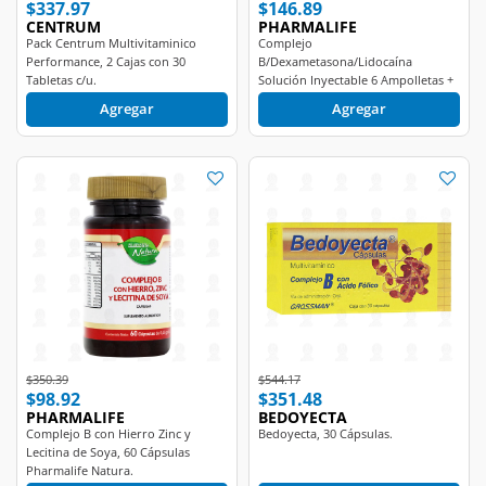
CENTRUM
PHARMALIFE
Pack Centrum Multivitaminico
Complejo
Performance, 2 Cajas con 30
B/Dexametasona/Lidocaína
Tabletas c/u.
Solución Inyectable 6 Ampolletas +
3 Jeringas Pharmalife.
Agregar
Agregar
Price reduced from
to
Price reduced from
to
$350.39
$544.17
$98.92
$351.48
PHARMALIFE
BEDOYECTA
Complejo B con Hierro Zinc y
Bedoyecta, 30 Cápsulas.
Lecitina de Soya, 60 Cápsulas
Pharmalife Natura.
Agregar
Agregar