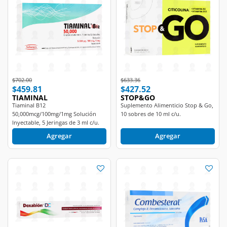
Price reduced from
to
Price reduced from
to
$702.00
$633.36
$459.81
$427.52
TIAMINAL
STOP&GO
Tiaminal B12
Suplemento Alimenticio Stop & Go,
50,000mcg/100mg/1mg Solución
10 sobres de 10 ml c/u.
Inyectable, 5 Jeringas de 3 ml c/u.
Agregar
Agregar