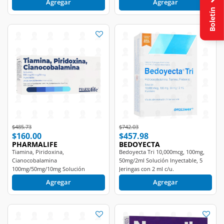
Boletín
Price reduced from
to
Price reduced from
to
$485.73
$742.03
$160.00
$457.98
PHARMALIFE
BEDOYECTA
Tiamina, Piridoxina,
Bedoyecta Tri 10,000mcg, 100mg,
Cianocobalamina
50mg/2ml Solución Inyectable, 5
100mg/50mg/10mg Solución
Jeringas con 2 ml c/u.
Inyectable 10 Ampolletas
Agregar
Agregar
Pharmalife.