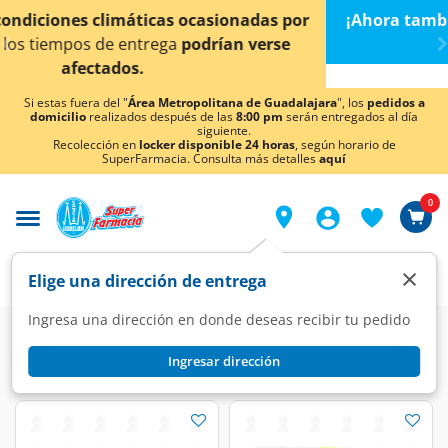
< div class="carousel-inner">
¡Ahora también en Aguascalientes!
Da
clic aquí
para
conocer detalles.
Si estas fuera del "
Área Metropolitana de Guadalajara
", los
pedidos a
domicilio
realizados después de las
8:00 pm
serán entregados al día
siguiente.
Recolección en
locker disponible 24 horas
, según horario de
SuperFarmacia. Consulta más detalles
aquí
0
×
Elige una dirección de entrega
Ingresa una dirección en donde deseas recibir tu pedido
CLP Contenido
Vitaminas y Minerales
Vitaminas
Vitamina B
Ingresar dirección
Vitamina B
(36 productos)