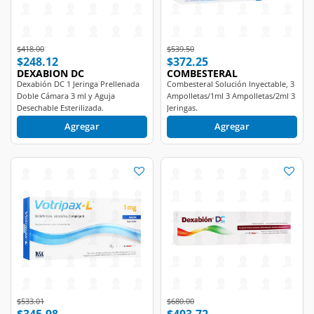
Price reduced from
to
Price reduced from
to
$418.00
$539.50
$248.12
$372.25
DEXABION DC
COMBESTERAL
Dexabión DC 1 Jeringa Prellenada
Combesteral Solución Inyectable, 3
Doble Cámara 3 ml y Aguja
Ampolletas/1ml 3 Ampolletas/2ml 3
Desechable Esterilizada.
Jeringas.
Agregar
Agregar
Price reduced from
to
Price reduced from
to
$533.01
$680.00
$345.98
$403.72
VOTRIPAX
DEXABION DC