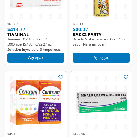
Price reduced from
to
Price reduced from
to
$613.00
$53.43
$413.77
$40.07
TIAMINAL
BACK2 PARTY
Tiaminal B12 Trivalente AP
Bebida Multivitamínica Cero Cruda
5000mcg/157.36mg/82.27mg
Sabor Naranja, 60 ml
Solución Inyectable, 3 Ampolletas.
Agregar
Agregar
Price reduced from
to
Price reduced from
to
$450.63
$422.94
$337.97
$146.89