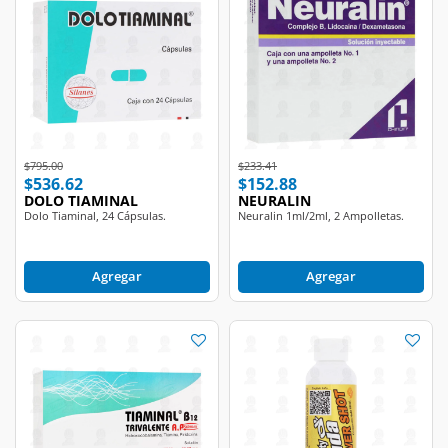
Price reduced from
to
Price reduced from
to
$795.00
$233.41
$536.62
$152.88
DOLO TIAMINAL
NEURALIN
Dolo Tiaminal, 24 Cápsulas.
Neuralin 1ml/2ml, 2 Ampolletas.
Agregar
Agregar