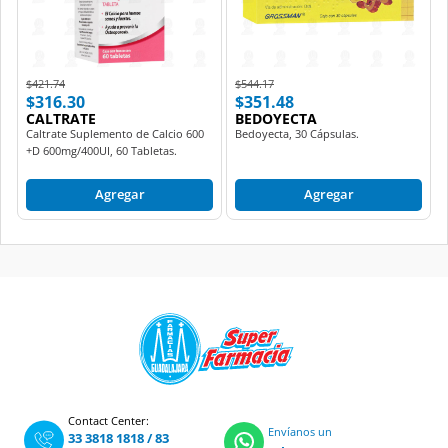
Price reduced from
to
Price reduced from
to
$421.74
$544.17
$316.30
$351.48
CALTRATE
BEDOYECTA
Caltrate Suplemento de Calcio 600
Bedoyecta, 30 Cápsulas.
+D 600mg/400UI, 60 Tabletas.
Agregar
Agregar
Contact Center:
Envíanos un
33 3818 1818
/
83