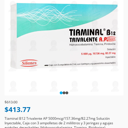
Price reduced from
to
$613.00
$413.77
Tiaminal B12 Trivalente AP 5000mcg/157.36mg/82.27mg Solución
Inyectable, Caja con 3 ampolletas de 2 mililitros y 3 jeringas y agujas
estériles desechables (Hidroxocobalamina, Tiamina, Piridoxina)