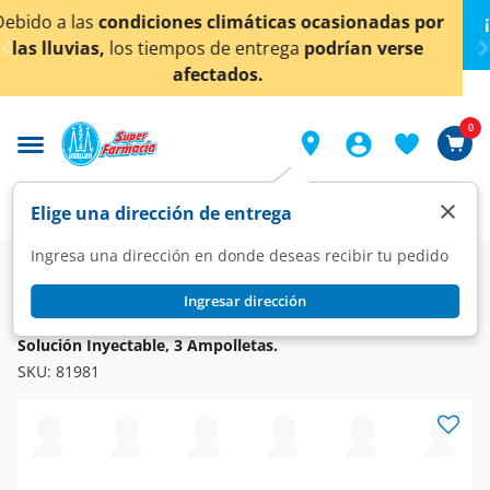
< div class="carousel-inner">
ionadas por
¡Ahora también en Aguascalientes!
Da
cl
an verse
conocer detalles.
0
×
Elige una dirección de entrega
Ingresa una dirección en donde deseas recibir tu pedido
Farmacia
Vitaminas y Suplementos
Multivitaminas
Ingresar dirección
TIAMINAL
Tiaminal B12 Trivalente AP 5000mcg/157.36mg/82.27mg
Solución Inyectable, 3 Ampolletas.
SKU:
81981