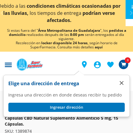
< div class="carousel-inner">
as ocasionadas por
¡Ahora también en Aguascaliente
ga
podrían verse
conocer detalles
Si estas fuera del "
Área Metropolitana de Guadalajara
", los
pedidos a
domicilio
realizados después de las
8:00 pm
serán entregados al día
siguiente.
Recolección en
locker disponible 24 horas
, según horario de
SuperFarmacia. Consulta más detalles
aquí
0
×
Elige una dirección de entrega
Ingresa una dirección en donde deseas recibir tu pedido
Farmacia
Vitaminas y Suplementos
Suplementos Alimenticios
Ingresar dirección
CBD LIFE
Cápsulas CBD Natural Suplemento Alimenticio 5 mg, 15
Cápsulas.
SKU:
1389874