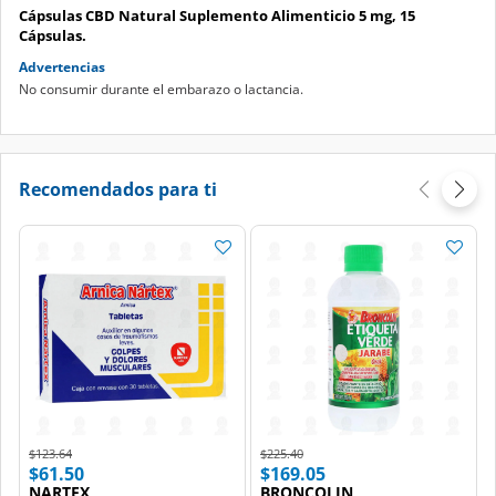
Cápsulas CBD Natural Suplemento Alimenticio 5 mg, 15
Cápsulas.
Advertencias
No consumir durante el embarazo o lactancia.
Recomendados para ti
Price reduced from
to
Price reduced from
to
$123.64
$225.40
$61.50
$169.05
NARTEX
BRONCOLIN