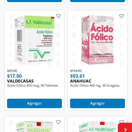
Price reduced from
to
Price reduced from
to
$47.00
$124.82
$17.00
$93.61
VALDECASAS
ANAHUAC
Ácido Fólico 400 mcg, 90 Tabletas.
Ácido Fólico 400 mg, 90 Grageas.
Agregar
Agregar