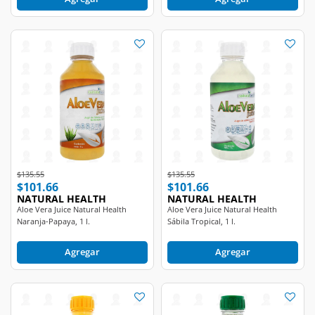
Price reduced from
to
Price reduced from
to
$135.55
$135.55
$101.66
$101.66
NATURAL HEALTH
NATURAL HEALTH
Aloe Vera Juice Natural Health
Aloe Vera Juice Natural Health
Naranja-Papaya, 1 l.
Sábila Tropical, 1 l.
Agregar
Agregar