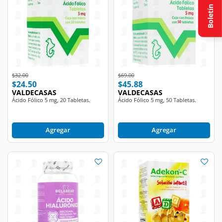
Boletín
Price reduced from
to
Price reduced from
to
$32.00
$69.00
$24.50
$45.88
VALDECASAS
VALDECASAS
Ácido Fólico 5 mg, 20 Tabletas.
Ácido Fólico 5 mg, 50 Tabletas.
Agregar
Agregar