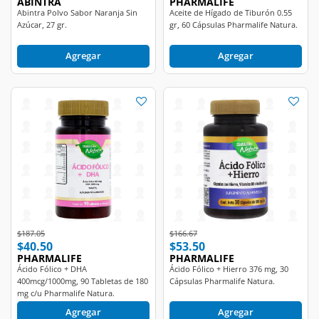
Azúcar, 27 gr.
gr, 60 Cápsulas Pharmalife Natura.
Agregar
Agregar
Price reduced from
to
Price reduced from
to
$187.05
$166.67
$40.50
$53.50
PHARMALIFE
PHARMALIFE
Ácido Fólico + DHA
Ácido Fólico + Hierro 376 mg, 30
400mcg/1000mg, 90 Tabletas de 180
Cápsulas Pharmalife Natura.
mg c/u Pharmalife Natura.
Agregar
Agregar