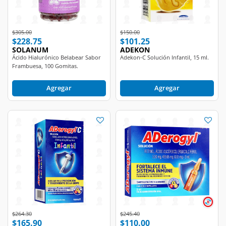
Price reduced from
to
Price reduced from
to
$305.00
$150.00
$228.75
$101.25
SOLANUM
ADEKON
Ácido Hialurónico Belabear Sabor
Adekon-C Solución Infantil, 15 ml.
Frambuesa, 100 Gomitas.
Agregar
Agregar
Price reduced from
to
Price reduced from
to
$264.30
$245.40
$165.90
$110.00
ADEROGYL
ADEROGYL