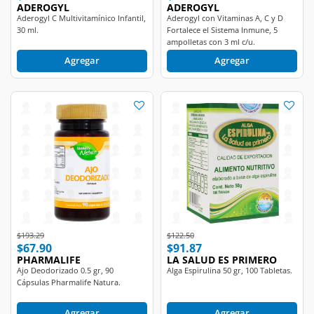
Aderogyl C Multivitamínico Infantil,
Aderogyl con Vitaminas A, C y D
30 ml.
Fortalece el Sistema Inmune, 5
ampolletas con 3 ml c/u.
Agregar
Agregar
Price reduced from
to
Price reduced from
to
$193.29
$122.50
$67.90
$91.87
PHARMALIFE
LA SALUD ES PRIMERO
Ajo Deodorizado 0.5 gr, 90
Alga Espirulina 50 gr, 100 Tabletas.
Cápsulas Pharmalife Natura.
Agregar
Agregar