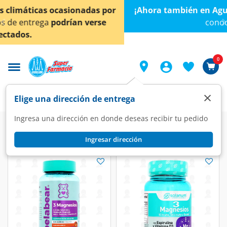
< div class="carousel-inner">
¡Ahora también en Aguascalientes!
Da
clic aquí
para
conocer detalles.
0
×
Elige una dirección de entrega
Ingresa una dirección en donde deseas recibir tu pedido
Farmacia
Vitaminas y Suplementos
Ingresar dirección
Vitaminas y Suplementos
(578 productos)