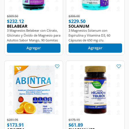
Price reduced from
to
Price reduced from
to
$309.50
$306.00
$232.12
$229.50
BELABEAR
SOLANUM
3 Magnesios Belabear con Citrato,
3 Magnesios Solanum con
Glicinato y Óxido de Magnesio para
Espirulina y Vitamina D3, 60
Adultos Sabor Mango, 90 Gomitas
Cápsulas de 650 mg c/u.
de 2.8 gr c/u.
Agregar
Agregar
Price reduced from
to
Price reduced from
to
$281.95
$175.19
$173.91
$61.89
ABINTRA
PHARMALIFE
Abintra Polvo Sabor Naranja Sin
Aceite de Hígado de Tiburón 0.55