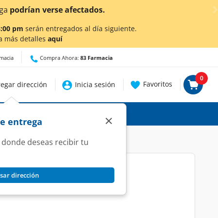
uí
para conocer detalles.
8:00 pm
serán entregados al día siguiente.
a más detalles
aquí
rmacia
Compra Ahora:
83 Farmacia
0
Favoritos
egar dirección
Inicia sesión
×
de entrega
 donde deseas recibir tu
sar dirección
bor a Vainilla, 380 gr.