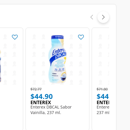
Price reduced from
to
Price reduced from
to
$72.77
$71.80
$44.90
$44.50
ENTEREX
ENTEREX
Enterex DBCAL Sabor
Enterex Plus Sabo
Vainilla, 237 ml.
237 ml.