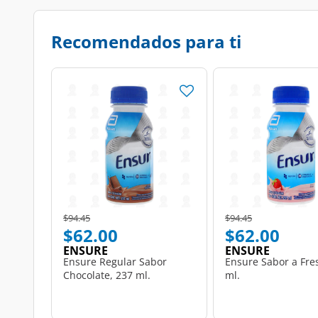
Recomendados para ti
Price reduced from
to
Price reduced from
to
$94.45
$94.45
$62.00
$62.00
ENSURE
ENSURE
Ensure Regular Sabor
Ensure Sabor a Fre
Chocolate, 237 ml.
ml.