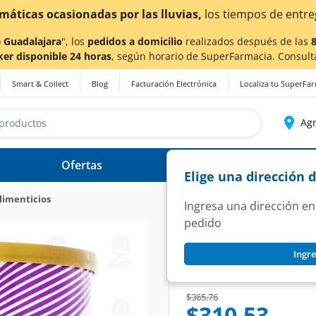
¡Ahora también en Aguascalientes!
Da
clic aq
 Guadalajara
", los
pedidos a domicilio
realizados después de las
ker disponible 24 horas
, según horario de SuperFarmacia. Consult
Smart & Collect
Blog
Facturación Electrónica
Localiza tu SuperFa
Agr
Ofertas
Ayuda
Elige una dirección 
limenticios
Ingresa una dirección en
pedido
PROSURE
Ingre
Prosure en Polvo Sa
SKU:
1035240
Price reduced from
to
$365.76
$310.53