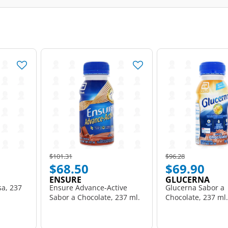
Price reduced from
to
Price reduced from
to
$101.31
$96.28
$68.50
$69.90
ENSURE
GLUCERNA
sa, 237
Ensure Advance-Active
Glucerna Sabor a
Sabor a Chocolate, 237 ml.
Chocolate, 237 ml.