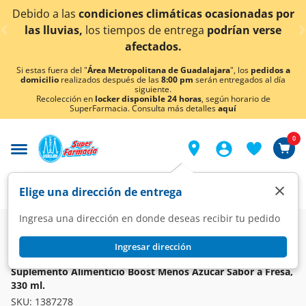
< div class="carousel-inner">
 las
condiciones climáticas ocasionadas por
¡Ahora 
vias,
los tiempos de entrega
podrían verse
afectados.
Si estas fuera del "
Área Metropolitana de Guadalajara
", los
pedidos a
domicilio
realizados después de las
8:00 pm
serán entregados al día
siguiente.
Recolección en
locker disponible 24 horas
, según horario de
SuperFarmacia. Consulta más detalles
aquí
0
×
Elige una dirección de entrega
Ingresa una dirección en donde deseas recibir tu pedido
Farmacia
Vitaminas y Suplementos
Suplementos Alimenticios
Ingresar dirección
BOOST
Suplemento Alimenticio Boost Menos Azúcar Sabor a Fresa,
330 ml.
SKU:
1387278