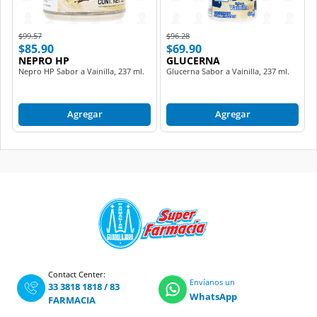
Price reduced from
to
Price reduced from
to
$99.57
$96.28
$85.90
$69.90
NEPRO HP
GLUCERNA
Nepro HP Sabor a Vainilla, 237 ml.
Glucerna Sabor a Vainilla, 237 ml.
Agregar
Agregar
Contact Center:
Envíanos un
33 3818 1818
/
83
WhatsApp
FARMACIA