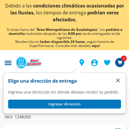
< div class="carousel-inner">
nes climáticas ocasionadas por
¡Ahora también en A
mpos de entrega
podrían verse
co
afectados.
Si estas fuera del "
Área Metropolitana de Guadalajara
", los
pedidos a
domicilio
realizados después de las
8:00 pm
serán entregados al día
siguiente.
Recolección en
locker disponible 24 horas
, según horario de
SuperFarmacia. Consulta más detalles
aquí
0
×
Elige una dirección de entrega
Ingresa una dirección en donde deseas recibir tu pedido
Super
Alimentos
Dulcería
Chocolates
Ingresar dirección
HERSHEY'S
Chocolate Hershey's Cookies 'n' Creme, 20 gr.
SKU:
1248260