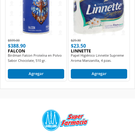
Price reduced from
to
Price reduced from
to
$599.00
$29.30
$388.90
$23.50
FALCON
LINNETTE
Birdman Falcon Proteína en Polvo
Papel Higiénico Linnette Supreme
Sabor Chocolate, 510 gr.
Aroma Manzanilla, 4 pzas.
Agregar
Agregar