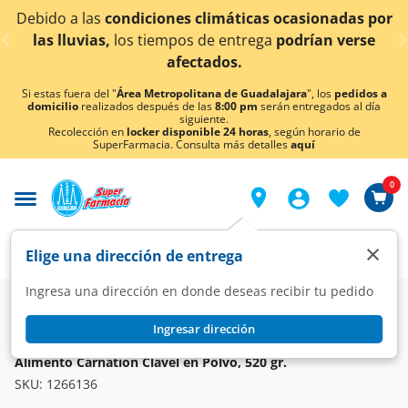
< div class="carousel-inner">
nes climáticas ocasionadas por
¡Ahora también en A
mpos de entrega
podrían verse
co
afectados.
Si estas fuera del "
Área Metropolitana de Guadalajara
", los
pedidos a
domicilio
realizados después de las
8:00 pm
serán entregados al día
siguiente.
Recolección en
locker disponible 24 horas
, según horario de
SuperFarmacia. Consulta más detalles
aquí
0
×
Elige una dirección de entrega
Ingresa una dirección en donde deseas recibir tu pedido
Super
Alimentos
Lácteos
Leche Condensada y Evaporada
Ingresar dirección
CARNATION
Alimento Carnation Clavel en Polvo, 520 gr.
SKU:
1266136