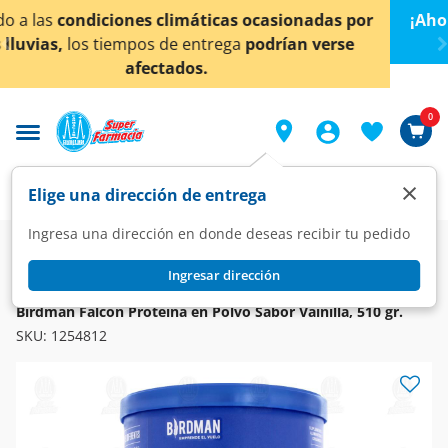
< div class="carousel-inner">
nadas por
¡Ahora también en Aguascalientes!
Da
clic
 verse
conocer detalles.
0
×
Elige una dirección de entrega
Ingresa una dirección en donde deseas recibir tu pedido
Farmacia
Vitaminas y Suplementos
Complementos Alimenticios
Ingresar dirección
FALCON
Birdman Falcon Proteína en Polvo Sabor Vainilla, 510 gr.
SKU:
1254812