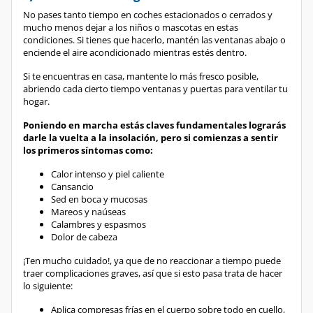
mucho menos dejar a los niños o mascotas en estas
condiciones. Si tienes que hacerlo, mantén las ventanas abajo o
enciende el aire acondicionado mientras estés dentro.
Si te encuentras en casa, mantente lo más fresco posible,
abriendo cada cierto tiempo ventanas y puertas para ventilar tu
hogar.
Poniendo en marcha estás claves fundamentales lograrás
darle la vuelta a la insolación, pero si comienzas a sentir
los primeros síntomas como:
Calor intenso y piel caliente
Cansancio
Sed en boca y mucosas
Mareos y naúseas
Calambres y espasmos
Dolor de cabeza
¡Ten mucho cuidado!, ya que de no reaccionar a tiempo puede
traer complicaciones graves, así que si esto pasa trata de hacer
lo siguiente:
Aplica compresas frías en el cuerpo sobre todo en cuello,
cabeza, axilas e ingle