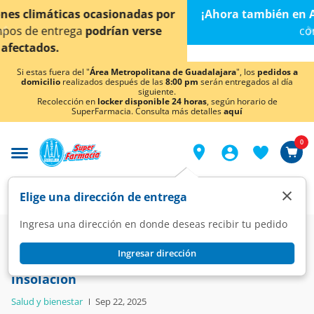
< div class="carousel-inner">
¡Ahora también en Aguascalientes!
Da
clic aquí
para
conocer detalles.
Si estas fuera del "
Área Metropolitana de Guadalajara
", los
pedidos a
domicilio
realizados después de las
8:00 pm
serán entregados al día
siguiente.
Recolección en
locker disponible 24 horas
, según horario de
SuperFarmacia. Consulta más detalles
aquí
0
×
Elige una dirección de entrega
Ingresa una dirección en donde deseas recibir tu pedido
Blog
Salud y bienestar
Ingresar dirección
Descubre las 4 claves más eficaces contra la
insolación
Salud y bienestar
Sep 22, 2025