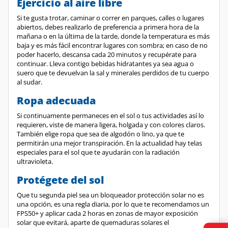
Si te gusta trotar, caminar o correr en parques, calles o lugares
abiertos, debes realizarlo de preferencia a primera hora de la
mañana o en la última de la tarde, donde la temperatura es más
baja y es más fácil encontrar lugares con sombra; en caso de no
poder hacerlo, descansa cada 20 minutos y recupérate para
continuar. Lleva contigo bebidas hidratantes ya sea agua o
suero que te devuelvan la sal y minerales perdidos de tu cuerpo
al sudar.
Ropa adecuada
Si continuamente permaneces en el sol o tus actividades así lo
requieren, viste de manera ligera, holgada y con colores claros.
También elige ropa que sea de algodón o lino, ya que te
permitirán una mejor transpiración. En la actualidad hay telas
especiales para el sol que te ayudarán con la radiación
ultravioleta.
Protégete del sol
Que tu segunda piel sea un bloqueador protección solar no es
una opción, es una regla diaria, por lo que te recomendamos un
FPS50+ y aplicar cada 2 horas en zonas de mayor exposición
solar que evitará, aparte de quemaduras solares el
envejecimiento prematuro y enfermedades más agresivas como