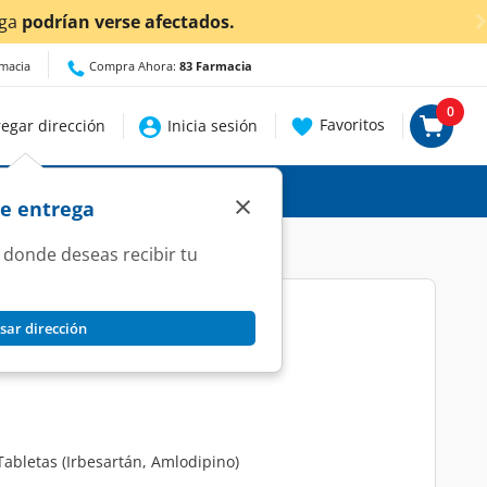
¡Ahora ta
rmacia
Compra Ahora:
83 Farmacia
0
Favoritos
egar dirección
Inicia sesión
×
de entrega
 donde deseas recibir tu
sar dirección
mg, 28 Tabletas.
abletas (Irbesartán, Amlodipino)