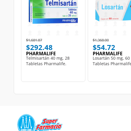
Price reduced from
to
Price reduced from
to
$1,681.87
$1,368.00
$292.48
$54.72
PHARMALIFE
PHARMALIFE
Telmisartán 40 mg, 28
Losartán 50 mg, 60
Tabletas Pharmalife.
Tabletas Pharmalif