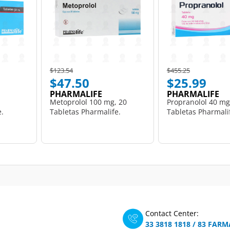
Price reduced from
to
Price reduced from
to
$123.54
$455.25
$47.50
$25.99
PHARMALIFE
PHARMALIFE
Metoprolol 100 mg, 20
Propranolol 40 mg
e.
Tabletas Pharmalife.
Tabletas Pharmali
Contact Center:
33 3818 1818
/
83 FARM