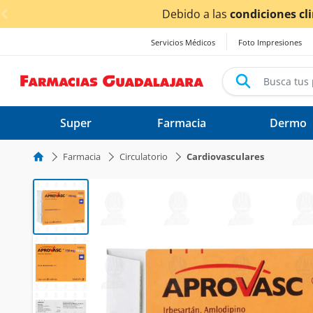
< div class="carousel-inner">
cas ocasionadas por las lluvias,
los tiempos de entrega
po
Servicios Médicos
Foto Impresiones
Super
Farmacia
Dermo
Farmacia
Circulatorio
Cardiovasculares