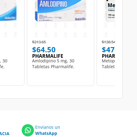
Price reduced from
to
Price reduced from
to
$213.65
$138.54
$64.50
$47.51
PHARMALIFE
PHARMALIFE
, 30
Amlodipino 5 mg, 30
Metoprolol 100 m
fe.
Tabletas Pharmalife.
Tabletas Pharmal
Envíanos un
WhatsApp
ACIA