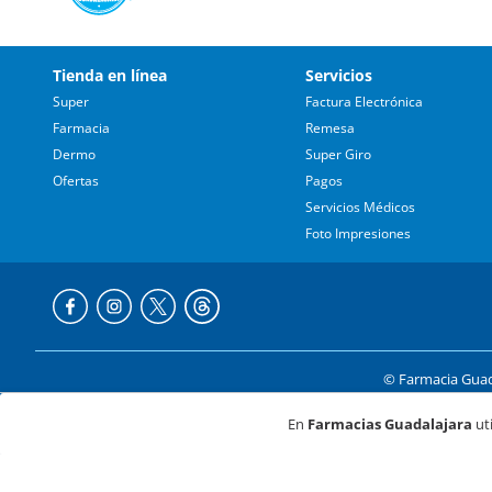
Tienda en línea
Servicios
Super
Factura Electrónica
Farmacia
Remesa
Dermo
Super Giro
Ofertas
Pagos
Servicios Médicos
Foto Impresiones
© Farmacia Guada
Av. de
En
Farmacias Guadalajara
uti
Formas de p