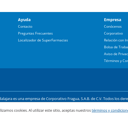
Ayuda
Empresa
Contacto
Conócenos
Preguntas Frecuentes
Corporativo
Localizador de SuperFarmacias
Relación con In
Bolsa de Traba
Aviso de Priva
Términos y Co
lajara es una empresa de Corporativo Fragua, S.A.B. de C.V. Todos los der
 las Américas #1254 - Int. UP6, P2 Col. Country Club, Guadalajara, Jalisco C.P
lizamos cookies. Al utilizar este sitio, aceptas nuestros
términos y condicion
ago y compra segura