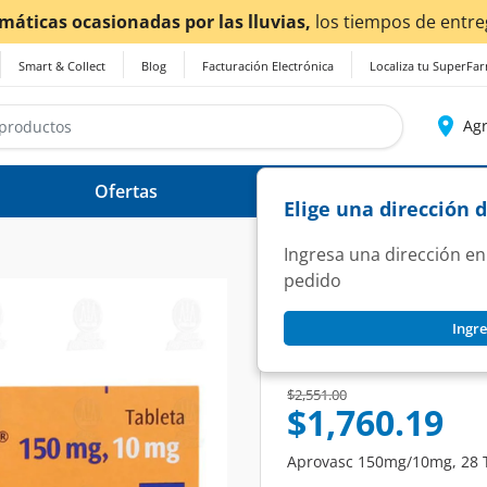
drían verse afectados.
Smart & Collect
Blog
Facturación Electrónica
Localiza tu SuperFa
Agr
Ofertas
Ayuda
Elige una dirección 
Ingresa una dirección en
pedido
APROVASC
Ingre
Aprovasc 150mg/10
SKU:
1217011
Price reduced from
to
$2,551.00
$1,760.19
Aprovasc 150mg/10mg, 28 T