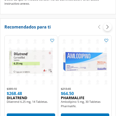
instructivo anexo.
Recomendados para ti
Price reduced from
to
Price reduced from
to
$389.10
$213.65
$268.48
$64.50
DILATREND
PHARMALIFE
Dilatrend 6.25 mg, 14 Tabletas.
Amlodipino 5 mg, 30 Tabletas
Pharmalife.