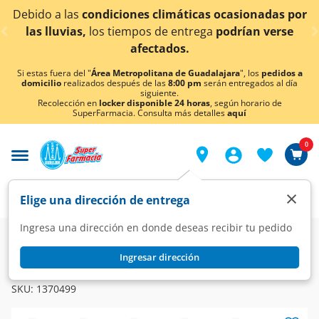
< div class="carousel-inner">
ido a las
condiciones climáticas ocasionadas por
¡Ah
as lluvias,
los tiempos de entrega
podrían verse
afectados.
Si estas fuera del "
Área Metropolitana de Guadalajara
", los
pedidos a
domicilio
realizados después de las
8:00 pm
serán entregados al día
siguiente.
Recolección en
locker disponible 24 horas
, según horario de
SuperFarmacia. Consulta más detalles
aquí
0
×
Elige una dirección de entrega
Ingresa una dirección en donde deseas recibir tu pedido
Farmacia
Circulatorio
Cardiovasculares
Ingresar dirección
LEYALTIS
Leyaltis Duo 60mg/12.5mg, 20 Tabletas.
SKU:
1370499